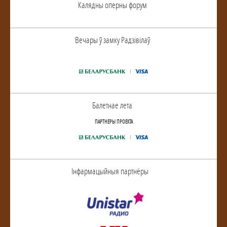
Калядны оперны форум
Вечары ў замку Радзiвiлаў
Балетнае лета
ПАРТНЕРЫ ПРОЕКТА
Інфармацыйныя партнёры