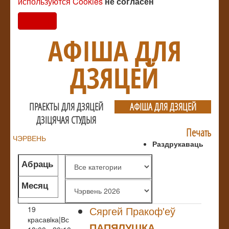
используются Cookies
не согласен
Согласен
АФIША ДЛЯ
ДЗЯЦЕЙ
ПРАЕКТЫ ДЛЯ ДЗЯЦЕЙ
АФIША ДЛЯ ДЗЯЦЕЙ
ДЗIЦЯЧАЯ СТУДЫЯ
Печать
ЧЭРВЕНЬ
Раздрукаваць
Абраць
жанр
Месяц
Сяргей Пракоф'еў
19
красавiка|Вс
ПАПЯЛУШКА