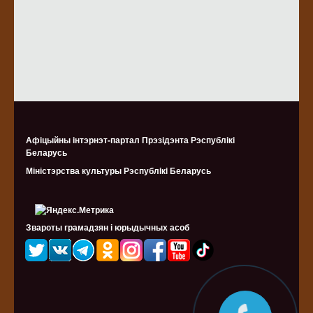
Афіцыйны інтэрнэт-партал Прэзідэнта Рэспублікі
Беларусь
Міністэрства культуры Рэспублiкi Беларусь
Звароты грамадзян і юрыдычных асоб