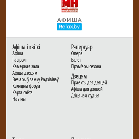
Афiша i квiткi
Рэпертуар
Афiша
Опера
Гастролi
Балет
Камерная зала
Прэм'еры сезона
Афiша дзецям
Дзецям
Вечары ў замку Радзiвiлаў
Праекты для дзяцей
Калядны форум
Афiша для дзяцей
Карта сайта
Дзiцячая студыя
Навiны