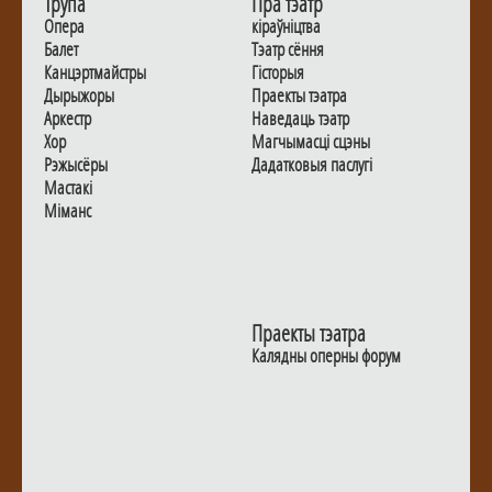
Трупа
Пра тэатр
Опера
кіраўніцтва
Балет
Тэатр сёння
Канцэртмайстры
Гiсторыя
Дырыжоры
Праекты тэатра
Аркестр
Наведаць тэатр
Хор
Магчымасцi сцэны
Рэжысёры
Дадаткoвыя паслугi
Мастакі
Мiманс
Праекты тэатра
Калядны оперны форум