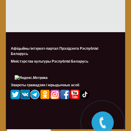
Афіцыйны інтэрнэт-партал Прэзідэнта Рэспублікі
Беларусь
Міністэрства культуры Рэспублiкi Беларусь
Звароты грамадзян і юрыдычных асоб