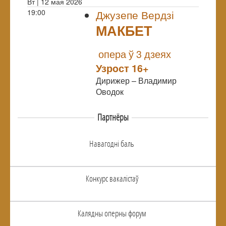
Вт | 12 мая 2026
19:00
Джузепе Вердзі
МАКБЕТ
NULL
опера ў 3 дзеях
Узрoст 16+
Дирижер – Владимир
Оводок
Партнёры
Навагоднi баль
Конкурс вакалiстаў
Калядны оперны форум