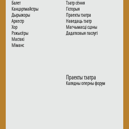
Балет
Тэатр сёння
Канцэртмайстры
Гiсторыя
Дырыжоры
Праекты тэатра
Аркестр
Наведаць тэатр
Хор
Магчымасцi сцэны
Рэжысёры
Дадаткoвыя паслугi
Мастакі
Мiманс
Праекты тэатра
Калядны оперны форум