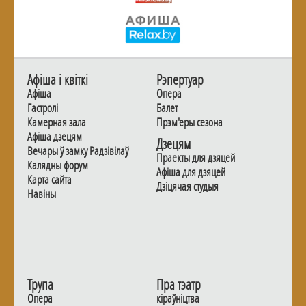
Афiша i квiткi
Рэпертуар
Афiша
Опера
Гастролi
Балет
Камерная зала
Прэм'еры сезона
Афiша дзецям
Дзецям
Вечары ў замку Радзiвiлаў
Праекты для дзяцей
Калядны форум
Афiша для дзяцей
Карта сайта
Дзiцячая студыя
Навiны
Трупа
Пра тэатр
Опера
кіраўніцтва