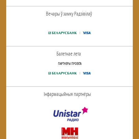
Вечары ў замку Радзiвiлаў
Балетнае лета
ПАРТНЕРЫ ПРОЕКТА
Інфармацыйныя партнёры