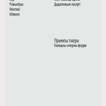
Рэжысёры
Дадаткoвыя паслугi
Мастакі
Мiманс
Праекты тэатра
Калядны оперны форум