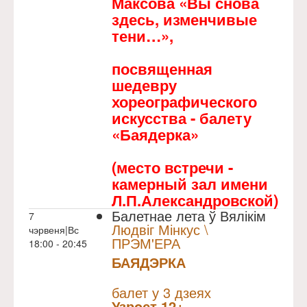
Максова «Вы снова
здесь, изменчивые
тени…»,
посвященная
шедевру
хореографического
искусства - балету
«Баядерка»
(место встречи -
камерный зал имени
Л.П.Александровской)
Балетнае лета ў Вялікім
7
Людвіг Мінкус \
чэрвеня|Вс
ПРЭМ'ЕРА
18:00 - 20:45
БАЯДЭРКА
NULL
Прэм`ера
балет у 3 дзеях
Узрoст 12+