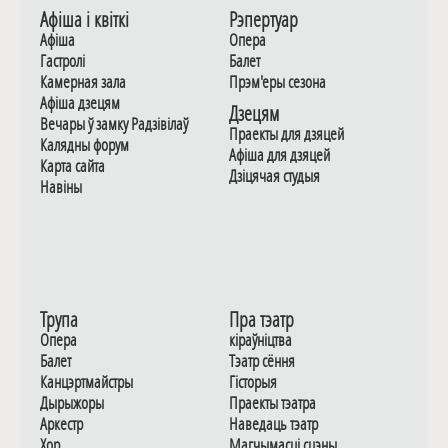
Афiша i квiткi
Рэпертуар
Афiша
Опера
Гастролi
Балет
Камерная зала
Прэм'еры сезона
Афiша дзецям
Дзецям
Вечары ў замку Радзiвiлаў
Праекты для дзяцей
Калядны форум
Афiша для дзяцей
Карта сайта
Дзiцячая студыя
Навiны
Трупа
Пра тэатр
Опера
кіраўніцтва
Балет
Тэатр сёння
Канцэртмайстры
Гiсторыя
Дырыжоры
Праекты тэатра
Аркестр
Наведаць тэатр
Хор
Магчымасцi сцэны