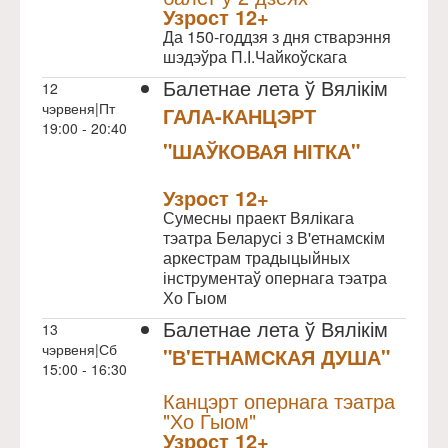
Узрoст 12+
Да 150-годдзя з дня стварэння
шэдэўра П.І.Чайкоўскага
Балетнае лета ў Вялікім
12
чэрвеня|Пт
ГАЛА-КАНЦЭРТ
19:00 - 20:40
"ШАЎКОВАЯ НІТКА"
NULL
Узрoст 12+
Сумесны праект Вялікага
тэатра Беларусі з В'етнамскім
аркестрам традыцыйных
інструментаў опернага тэатра
Хо Гыом
Балетнае лета ў Вялікім
13
чэрвеня|Сб
"В'ЕТНАМСКАЯ ДУША"
15:00 - 16:30
NULL
Канцэрт опернага тэатра
"Хо Гыом"
Узрoст 12+