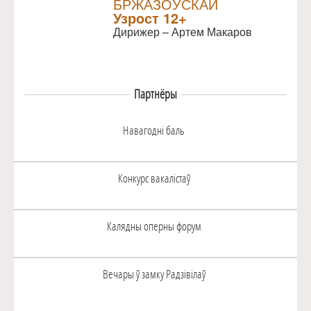
БРЖАЗОЎСКАЙ
Узрoст 12+
Дирижер – Артем Макаров
Партнёры
Навагоднi баль
Конкурс вакалiстаў
Калядны оперны форум
Вечары ў замку Радзiвiлаў