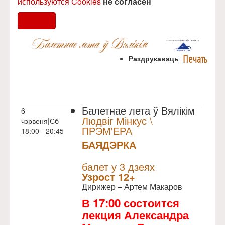
используются Cookies
не согласен
Согласен
Печать
Раздрукаваць
Балетнае лета ў Вялікім
6
Людвіг Мінкус \
чэрвеня|Сб
ПРЭМ'ЕРА
18:00 - 20:45
БАЯДЭРКА
NULL
Прэм`ера
балет у 3 дзеях
Узрoст 12+
Дирижер – Артем Макаров
В 17:00 состоится
лекция Александра