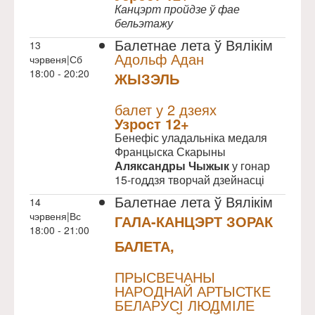
Канцэрт пройдзе ў фае
бельэтажу
Балетнае лета ў Вялікім
13
Адольф Адан
чэрвеня|Сб
18:00 - 20:20
ЖЫЗЭЛЬ
NULL
балет у 2 дзеях
Узрoст 12+
Бенефіс уладальніка медаля
Францыска Скарыны
Аляксандры Чыжык
у гонар
15-годдзя творчай дзейнасці
Балетнае лета ў Вялікім
14
чэрвеня|Вс
ГАЛА-КАНЦЭРТ ЗОРАК
18:00 - 21:00
БАЛЕТА,
NULL
ПРЫСВЕЧАНЫ
НАРОДНАЙ АРТЫСТКЕ
БЕЛАРУСІ ЛЮДМІЛЕ