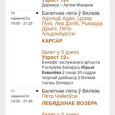
Дирижер – Артем Макаров
Балетнае лета ў Вялікім
10
Адольф Адан, Цэзар
чэрвеня|Ср
Пуні, Леа Дэліб, Рыкарда
19:00 - 21:25
Дрыго, Пётр
Альдэнбургскі
КАРСАР
NULL
балет у 3 дзеях
Узрoст 12+
Бенефіс заслужанага артыста
Рэспублікі Беларусь
Юрыя
Кавалёва
ў гонар 20-годдзя
творчай дзейнасці ў Вялікім
тэатры Беларусі
Балетнае лета ў Вялікім
11
Пётр Чайкоўскі
чэрвеня|Чт
19:00 - 21:45
ЛЕБЯДЗІНАЕ ВОЗЕРА
NULL
балет у 2 дзеях