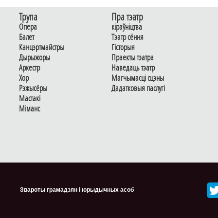
Трупа
Пра тэатр
Опера
кіраўніцтва
Балет
Тэатр сёння
Канцэртмайстры
Гiсторыя
Дырыжоры
Праекты тэатра
Аркестр
Наведаць тэатр
Хор
Магчымасцi сцэны
Рэжысёры
Дадаткoвыя паслугi
Мастакі
Мiманс
Звароты грамадзян і юрыдычных асоб