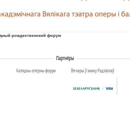
дный рождественский форум
Партнёры
Калядны оперны форум
Вечары ў замку Радзiвiлаў