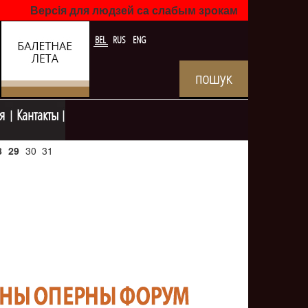
Версія для людзей са слабым зрокам
BEL
RUS
ENG
я
Кантакты
8
29
30
31