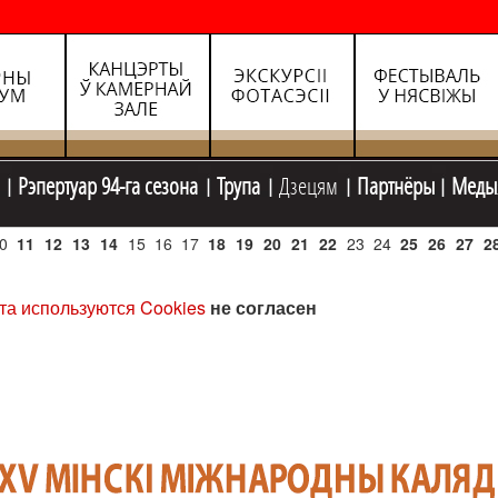
Рэпертуар 94-га сезона
Трупа
Дзецям
Партнёры
Меды
0
11
12
13
14
15
16
17
18
19
20
21
22
23
24
25
26
27
2
та используются Cookies
не согласен