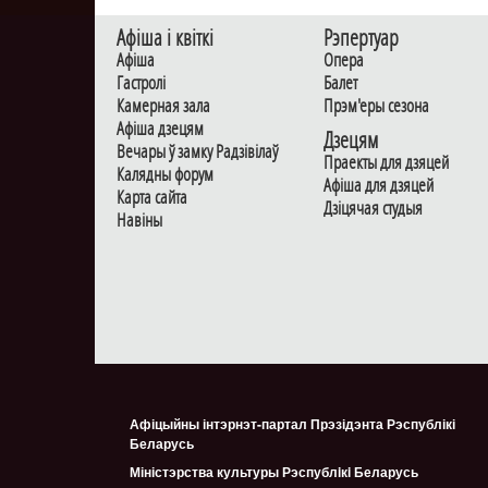
Афiша i квiткi
Рэпертуар
Афiша
Опера
Гастролi
Балет
Камерная зала
Прэм'еры сезона
Афiша дзецям
Дзецям
Вечары ў замку Радзiвiлаў
Праекты для дзяцей
Калядны форум
Афiша для дзяцей
Карта сайта
Дзiцячая студыя
Навiны
Афіцыйны інтэрнэт-партал Прэзідэнта Рэспублікі
Беларусь
Міністэрства культуры Рэспублiкi Беларусь