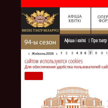
Афiша i квiткi
Пра тэатр
1
2
3
4
5
6
7
8
9
1
<
Жнiвень2026
>
сайтом используются cookies
Для обеспечения удобства пользователей сай
Согласен