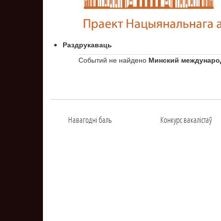
Раздрукаваць
Событий не найдено
Минский междунаро
Навагоднi баль
Конкурс вакалiстаў