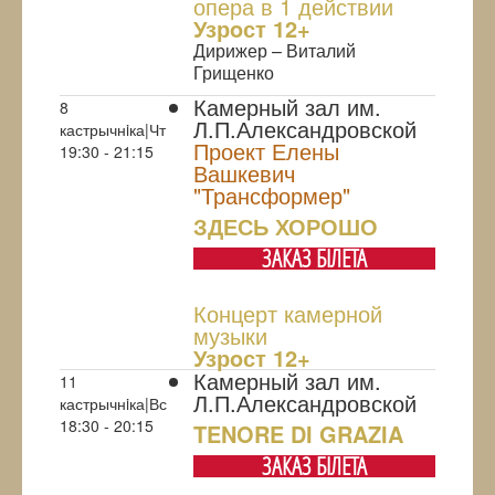
опера в 1 действии
Узрoст 12+
Дирижер – Виталий
Грищенко
Камерный зал им.
8
Л.П.Александровской
кастрычнiка|Чт
Проект Елены
19:30 - 21:15
Вашкевич
"Трансформер"
ЗДЕСЬ ХОРОШО
ЗАКАЗ БIЛЕТА
Концерт камерной
музыки
Узрoст 12+
Камерный зал им.
11
Л.П.Александровской
кастрычнiка|Вс
18:30 - 20:15
TENORE DI GRAZIA
ЗАКАЗ БIЛЕТА