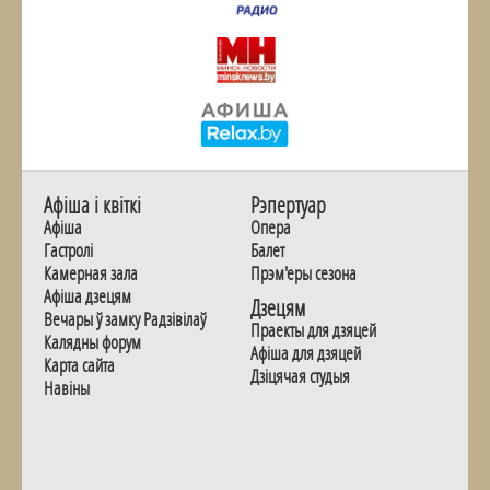
Афiша i квiткi
Рэпертуар
Афiша
Опера
Гастролi
Балет
Камерная зала
Прэм'еры сезона
Афiша дзецям
Дзецям
Вечары ў замку Радзiвiлаў
Праекты для дзяцей
Калядны форум
Афiша для дзяцей
Карта сайта
Дзiцячая студыя
Навiны