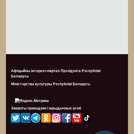
Афіцыйны інтэрнэт-партал Прэзідэнта Рэспублікі
Беларусь
Міністэрства культуры Рэспублiкi Беларусь
Звароты грамадзян і юрыдычных асоб