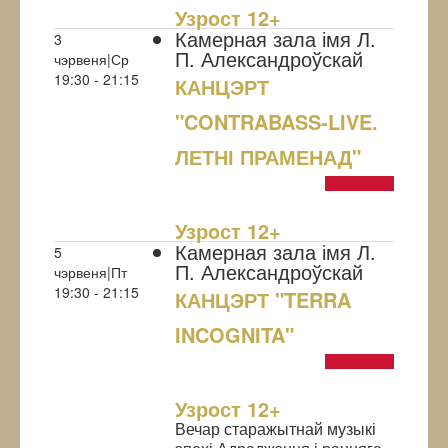
Узрoст 12+
Камерная зала імя Л.
3
П. Александроўскай
чэрвеня|Ср
19:30 - 21:15
КАНЦЭРТ
"CONTRABASS-LIVE.
ЛЕТНІ ПРАМЕНАД"
NULL
Узрoст 12+
Камерная зала імя Л.
5
П. Александроўскай
чэрвеня|Пт
19:30 - 21:15
КАНЦЭРТ "TERRA
INCOGNITA"
NULL
Узрoст 12+
Вечар старажытнай музыкі