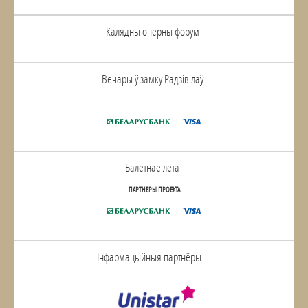
Калядны оперны форум
Вечары ў замку Радзiвiлаў
Балетнае лета
ПАРТНЕРЫ ПРОЕКТА
Інфармацыйныя партнёры