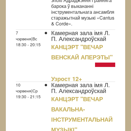
эпохі Адраджэння і ранняга
барока ў выкананні
інструментальнага ансамбля
старажытнай музыкі «Cantus
& Corde».
Камерная зала імя Л.
7
П. Александроўскай
чэрвеня|Вс
18:30 - 20:15
КАНЦЭРТ "ВЕЧАР
ВЕНСКАЙ АПЕРЭТЫ"
NULL
Узрoст 12+
Камерная зала імя Л.
10
П. Александроўскай
чэрвеня|Ср
19:30 - 21:15
КАНЦЭРТ "ВЕЧАР
ВАКАЛЬНА-
ІНСТРУМЕНТАЛЬНАЙ
МУЗЫКІ"