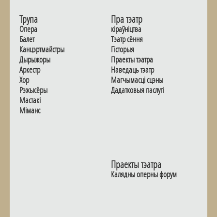
Трупа
Пра тэатр
Опера
кіраўніцтва
Балет
Тэатр сёння
Канцэртмайстры
Гiсторыя
Дырыжоры
Праекты тэатра
Аркестр
Наведаць тэатр
Хор
Магчымасцi сцэны
Рэжысёры
Дадаткoвыя паслугi
Мастакі
Мiманс
Праекты тэатра
Калядны оперны форум