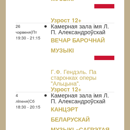
NULL
Узрoст 12+
Камерная зала імя Л.
26
П. Александроўскай
чэрвеня|Пт
19:30 - 21:15
ВЕЧАР БАРОЧНАЙ
МУЗЫКІ
NULL
Г.Ф. Гендэль. Па
старонках оперы
"Альцына".
Узрoст 12+
Камерная зала імя Л.
4
П. Александроўскай
лiпеня|Сб
18:30 - 20:15
КАНЦЭРТ
БЕЛАРУСКАЙ
МУЗЫКІ «САГРЭТАЯ