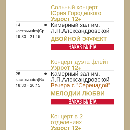
Сольный концерт
Юрия Городецкого
Узрoст 12+
Камерный зал им.
14
Л.П.Александровской
кастрычнiка|Ср
19:30 - 21:15
ДВОЙНОЙ ЭФФЕКТ
ЗАКАЗ БIЛЕТА
Концерт дуэта флейт
Узрoст 12+
Камерный зал им.
25
Л.П.Александровской
кастрычнiка|Вс
Вечера с "Серенадой"
18:30 - 20:15
МЕЛОДИИ ЛЮБВИ
ЗАКАЗ БIЛЕТА
Концерт в 2
отделениях
Узрoст 12+