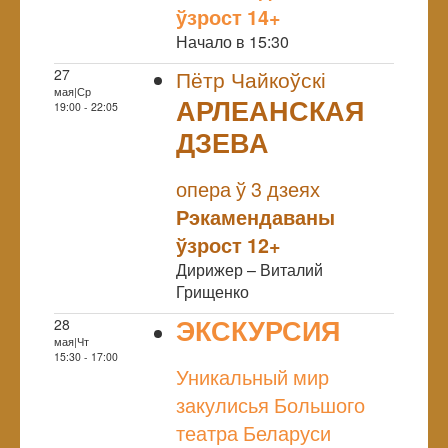
ўзрост 14+
Начало в 15:30
27
Пётр Чайкоўскі
мая|Ср
АРЛЕАНСКАЯ
19:00 - 22:05
ДЗЕВА
NULL
опера ў 3 дзеях
Рэкамендаваны
ўзрост 12+
Дирижер – Виталий
Грищенко
ЭКСКУРСИЯ
28
мая|Чт
NULL
15:30 - 17:00
Уникальный мир
закулисья Большого
театра Беларуси