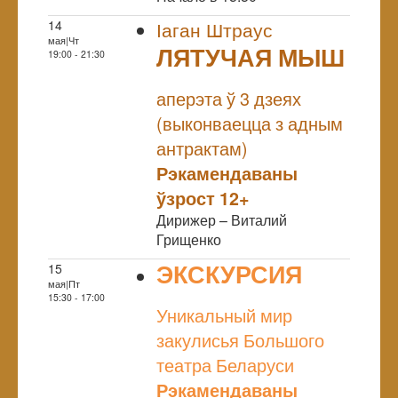
14
Іаган Штраус
мая|Чт
ЛЯТУЧАЯ МЫШ
19:00 - 21:30
NULL
аперэта ў 3 дзеях
(выконваецца з адным
антрактам)
Рэкамендаваны
ўзрост 12+
Дирижер – Виталий
Грищенко
ЭКСКУРСИЯ
15
мая|Пт
NULL
15:30 - 17:00
Уникальный мир
закулисья Большого
театра Беларуси
Рэкамендаваны