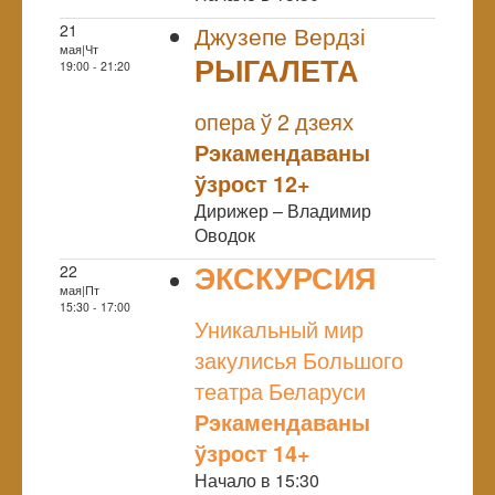
21
Джузепе Вердзі
мая|Чт
РЫГАЛЕТА
19:00 - 21:20
NULL
опера ў 2 дзеях
Рэкамендаваны
ўзрост 12+
Дирижер – Владимир
Оводок
ЭКСКУРСИЯ
22
мая|Пт
NULL
15:30 - 17:00
Уникальный мир
закулисья Большого
театра Беларуси
Рэкамендаваны
ўзрост 14+
Начало в 15:30