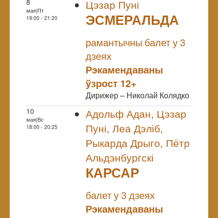
8
Цэзар Пуні
мая|Пт
ЭСМЕРАЛЬДА
19:00 - 21:20
NULL
рамантычны балет у 3
дзеях
Рэкамендаваны
ўзрост 12+
Дирижер – Николай Колядко
10
Адольф Адан, Цэзар
мая|Вс
Пуні, Леа Дэліб,
18:00 - 20:25
Рыкарда Дрыго, Пётр
Альдэнбургскі
КАРСАР
NULL
балет у 3 дзеях
Рэкамендаваны