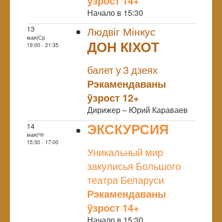
ўзрост 14+
Начало в 15:30
13
Людвіг Мінкус
мая|Ср
ДОН КІХОТ
19:00 - 21:35
NULL
балет у 3 дзеях
Рэкамендаваны
ўзрост 12+
Дирижер – Юрий Караваев
ЭКСКУРСИЯ
14
мая|Чт
NULL
15:30 - 17:00
Уникальный мир
закулисья Большого
театра Беларуси
Рэкамендаваны
ўзрост 14+
Начало в 15:30