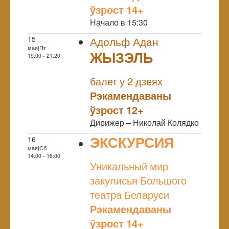
ўзрост 14+
Начало в 15:30
15
Адольф Адан
мая|Пт
ЖЫЗЭЛЬ
19:00 - 21:20
NULL
балет у 2 дзеях
Рэкамендаваны
ўзрост 12+
Дирижер – Николай Колядко
ЭКСКУРСИЯ
16
мая|Сб
NULL
14:00 - 16:00
Уникальный мир
закулисья Большого
театра Беларуси
Рэкамендаваны
ўзрост 14+