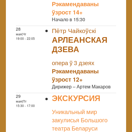
Рэкамендаваны
ўзрост 14+
Начало в 15:30
28
Пётр Чайкоўскі
мая|Чт
АРЛЕАНСКАЯ
19:00 - 22:05
ДЗЕВА
NULL
опера ў 3 дзеях
Рэкамендаваны
ўзрост 12+
Дирижер – Артем Макаров
ЭКСКУРСИЯ
29
мая|Пт
NULL
15:30 - 17:00
Уникальный мир
закулисья Большого
театра Беларуси