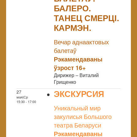
БАЛЕРО.
ТАНЕЦ СМЕРЦІ.
КАРМЭН.
NULL
Вечар аднаактовых
балетаў
Рэкамендаваны
ўзрост 16+
Дирижер – Виталий
Грищенко
ЭКСКУРСИЯ
27
мая|Ср
NULL
15:30 - 17:00
Уникальный мир
закулисья Большого
театра Беларуси
Рэкамендаваны