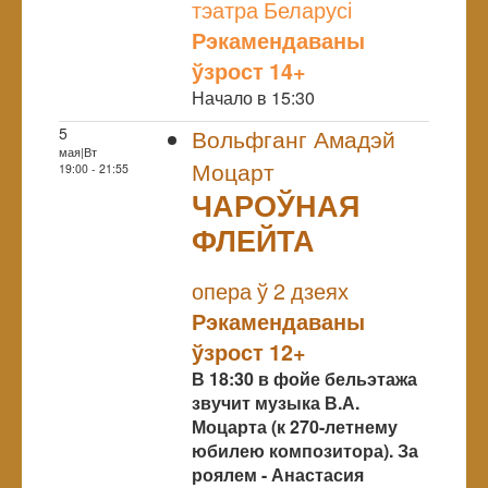
тэатра Беларусі
Рэкамендаваны
ўзрост 14+
Начало в 15:30
5
Вольфганг Амадэй
мая|Вт
Моцарт
19:00 - 21:55
ЧАРОЎНАЯ
ФЛЕЙТА
NULL
опера ў 2 дзеях
Рэкамендаваны
ўзрост 12+
В 18:30 в фойе бельэтажа
звучит музыка В.А.
Моцарта (к 270-летнему
юбилею композитора). За
роялем - Анастасия