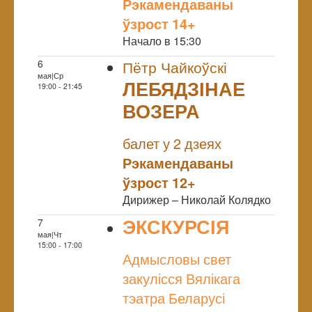
Рэкамендаваны
ўзрост 14+
Начало в 15:30
6
Пётр Чайкоўскі
мая|Ср
ЛЕБЯДЗІНАЕ
19:00 - 21:45
ВОЗЕРА
NULL
балет у 2 дзеях
Рэкамендаваны
ўзрост 12+
Дирижер – Николай Колядко
ЭКСКУРСІЯ
7
мая|Чт
NULL
15:00 - 17:00
Адмысловы свет
закулісся Вялікага
тэатра Беларусі