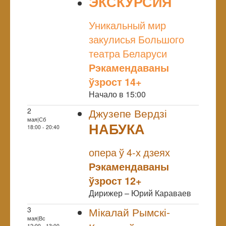
ЭКСКУРСИЯ
NULL
Уникальный мир
закулисья Большого
театра Беларуси
Рэкамендаваны
ўзрост 14+
Начало в 15:00
2
Джузепе Вердзі
мая|Сб
НАБУКА
18:00 - 20:40
NULL
Прэм`ера
опера ў 4-х дзеях
Рэкамендаваны
ўзрост 12+
Дирижер – Юрий Караваев
3
Мікалай Рымскі-
мая|Вс
12:00 - 13:00