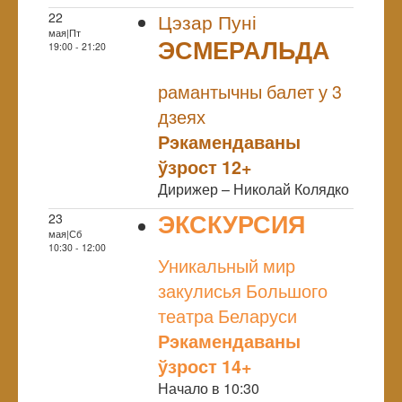
22
Цэзар Пуні
мая|Пт
ЭСМЕРАЛЬДА
19:00 - 21:20
NULL
рамантычны балет у 3
дзеях
Рэкамендаваны
ўзрост 12+
Дирижер – Николай Колядко
ЭКСКУРСИЯ
23
мая|Сб
NULL
10:30 - 12:00
Уникальный мир
закулисья Большого
театра Беларуси
Рэкамендаваны
ўзрост 14+
Начало в 10:30