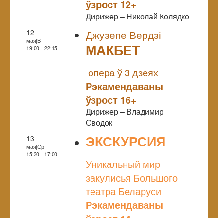
ўзрост 12+
Дирижер – Николай Колядко
12
Джузепе Вердзі
мая|Вт
МАКБЕТ
19:00 - 22:15
NULL
опера ў 3 дзеях
Рэкамендаваны
ўзрост 16+
Дирижер – Владимир
Оводок
ЭКСКУРСИЯ
13
мая|Ср
NULL
15:30 - 17:00
Уникальный мир
закулисья Большого
театра Беларуси
Рэкамендаваны