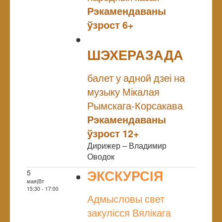
Рэкамендаваны
ўзрост 6+
ШЭХЕРАЗАДА
NULL
балет у адной дзеі на
музыку Мікалая
Рымскага-Корсакава
Рэкамендаваны
ўзрост 12+
Дирижер – Владимир
Оводок
ЭКСКУРСІЯ
5
мая|Вт
NULL
15:30 - 17:00
Адмысловы свет
закулісся Вялікага