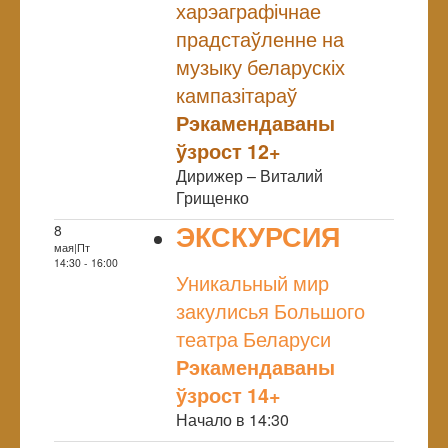
харэаграфічнае
прадстаўленне на
музыку беларускіх
кампазітараў
Рэкамендаваны
ўзрост 12+
Дирижер – Виталий
Грищенко
ЭКСКУРСИЯ
8
мая|Пт
NULL
14:30 - 16:00
Уникальный мир
закулисья Большого
театра Беларуси
Рэкамендаваны
ўзрост 14+
Начало в 14:30