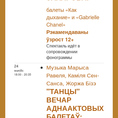
NULL
балеты «Как
дыхание» и «Gabrielle
Chanel»
Рэкамендаваны
ўзрост 12+
Спектакль идёт в
сопровождении
фонограммы
24
Музыка Марыса
мая|Вс
Равеля, Каміля Сен-
18:00 - 20:35
Санса, Жоржа Бізэ
"ТАНЦЫ"
ВЕЧАР
АДНААКТОВЫХ
БАЛЕТАЎ: