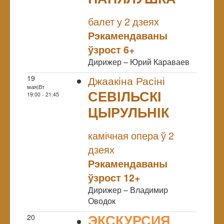
NULL
балет у 2 дзеях
Рэкамендаваны
ўзрост 6+
Дирижер – Юрий Караваев
19
Джаакіна Расіні
мая|Вт
СЕВІЛЬСКІ
19:00 - 21:45
ЦЫРУЛЬНІК
NULL
камічная опера ў 2
дзеях
Рэкамендаваны
ўзрост 12+
Дирижер – Владимир
Оводок
ЭКСКУРСИЯ
20