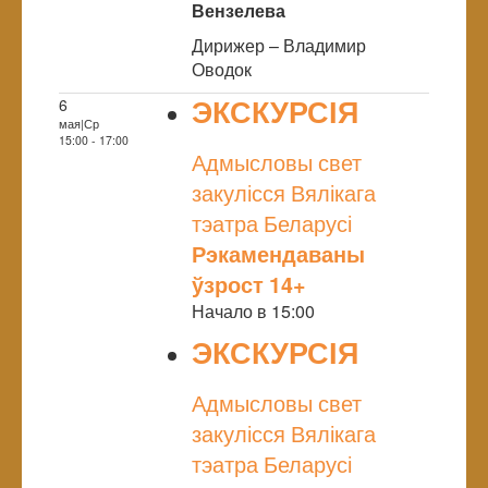
Вензелева
Дирижер – Владимир
Оводок
ЭКСКУРСІЯ
6
мая|Ср
NULL
15:00 - 17:00
Адмысловы свет
закулісся Вялікага
тэатра Беларусі
Рэкамендаваны
ўзрост 14+
Начало в 15:00
ЭКСКУРСІЯ
NULL
Адмысловы свет
закулісся Вялікага
тэатра Беларусі