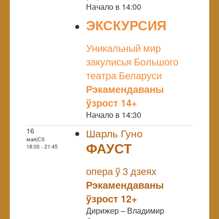
Начало в 14:00
ЭКСКУРСИЯ
NULL
Уникальный мир
закулисья Большого
театра Беларуси
Рэкамендаваны
ўзрост 14+
Начало в 14:30
16
Шарль Гуно
мая|Сб
ФАУСТ
18:00 - 21:45
NULL
опера ў 3 дзеях
Рэкамендаваны
ўзрост 12+
Дирижер – Владимир