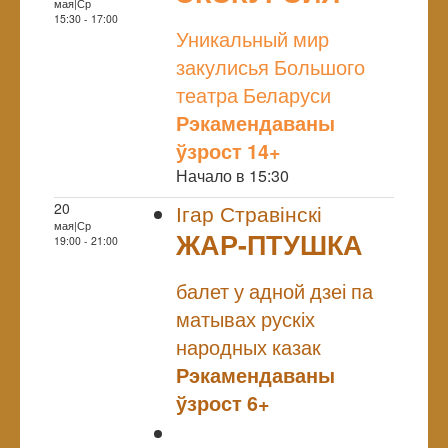
мая|Ср
NULL
15:30 - 17:00
Уникальный мир
закулисья Большого
театра Беларуси
Рэкамендаваны
ўзрост 14+
Начало в 15:30
20
Ігар Стравінскі
мая|Ср
ЖАР-ПТУШКА
19:00 - 21:00
NULL
балет у адной дзеі па
матывах рускіх
народных казак
Рэкамендаваны
ўзрост 6+