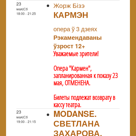
23
Жорж Бізэ
мая|Сб
КАРМЭН
18:00 - 21:25
NULL
опера ў 3 дзеях
Рэкамендаваны
ўзрост 12+
Уважаемые зрители!
Опера "Кармен",
запланированная к показу 23
мая, ОТМЕНЕНА.
Билеты подлежат возврату в
кассу театра.
MODANSE.
23
мая|Сб
СВЕТЛАНА
19:00 - 21:15
ЗАХАРОВА.