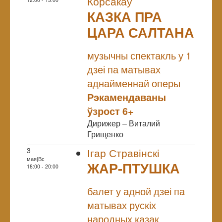
Корсакаў
КАЗКА ПРА
ЦАРА САЛТАНА
NULL
музычны спектакль у 1
дзеі па матывах
аднайменнай оперы
Рэкамендаваны
ўзрост 6+
Дирижер – Виталий
Грищенко
3
Ігар Стравінскі
мая|Вс
ЖАР-ПТУШКА
18:00 - 20:00
NULL
балет у адной дзеі па
матывах рускіх
народных казак