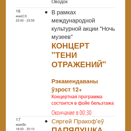
Оводок
В рамках
16
мая|Сб
международной
23:00 - 23:55
культурной акции "Ночь
музеев"
КОНЦЕРТ
"ТЕНИ
ОТРАЖЕНИЙ"
NULL
Рэкамендаваны
ўзрост 12+
Концертная программа
состоится в фойе бельэтажа
Окончание в 00:30
17
Сяргей Пракоф'еў
мая|Вс
ПАПЯЛУШКА
18:00 - 20:10