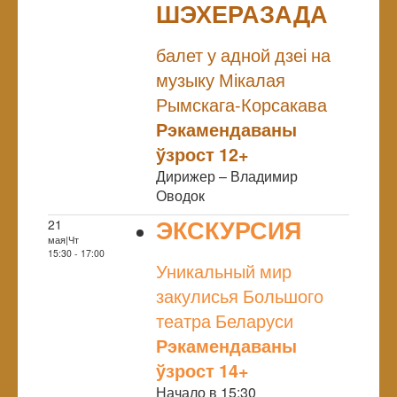
ШЭХЕРАЗАДА
NULL
балет у адной дзеі на
музыку Мікалая
Рымскага-Корсакава
Рэкамендаваны
ўзрост 12+
Дирижер – Владимир
Оводок
ЭКСКУРСИЯ
21
мая|Чт
NULL
15:30 - 17:00
Уникальный мир
закулисья Большого
театра Беларуси
Рэкамендаваны
ўзрост 14+
Начало в 15:30