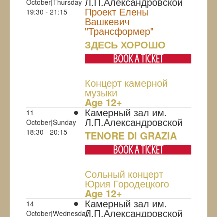
Л.П.Александровской
October|Thursday
Проект Елены
19:30 - 21:15
Вашкевич
"Трансформер"
ЗДЕСЬ ХОРОШО
BOOK A TICKET
Концерт камерной
музыки
Age 12+
Камерный зал им.
11
Л.П.Александровской
October|Sunday
18:30 - 20:15
TENORE DI GRAZIA
BOOK A TICKET
Сольный концерт
Юрия Городецкого
Age 12+
Камерный зал им.
14
Л.П.Александровской
October|Wednesday