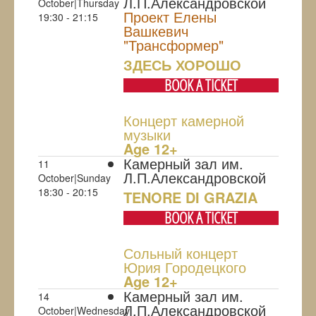
Л.П.Александровской
October|Thursday
Проект Елены
19:30 - 21:15
Вашкевич
"Трансформер"
ЗДЕСЬ ХОРОШО
BOOK A TICKET
Концерт камерной
музыки
Age 12+
Камерный зал им.
11
Л.П.Александровской
October|Sunday
18:30 - 20:15
TENORE DI GRAZIA
BOOK A TICKET
Сольный концерт
Юрия Городецкого
Age 12+
Камерный зал им.
14
Л.П.Александровской
October|Wednesday