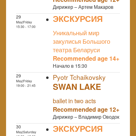
Дирижер – Артем Макаров
ЭКСКУРСИЯ
29
May|Friday
NULL
15:30 - 17:00
Уникальный мир
закулисья Большого
театра Беларуси
Recommended age 14+
Начало в 15:30
29
Pyotr Tchaikovsky
May|Friday
SWAN LAKE
19:00 - 21:45
NULL
ballet in two acts
Recommended age 12+
Дирижер – Владимир Оводок
ЭКСКУРСИЯ
30
May|Saturday