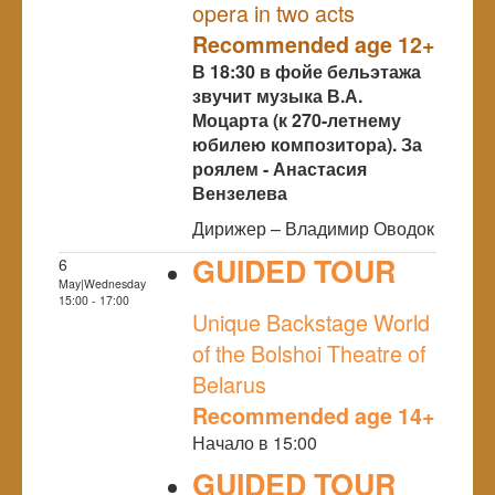
opera in two acts
Recommended age 12+
В 18:30 в фойе бельэтажа
звучит музыка В.А.
Моцарта (к 270-летнему
юбилею композитора). За
роялем - Анастасия
Вензелева
Дирижер – Владимир Оводок
GUIDED TOUR
6
May|Wednesday
NULL
15:00 - 17:00
Unique Backstage World
of the Bolshoi Theatre of
Belarus
Recommended age 14+
Начало в 15:00
GUIDED TOUR