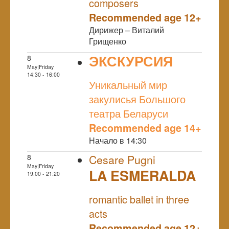
composers
Recommended age 12+
Дирижер – Виталий
Грищенко
ЭКСКУРСИЯ
8
May|Friday
NULL
14:30 - 16:00
Уникальный мир
закулисья Большого
театра Беларуси
Recommended age 14+
Начало в 14:30
8
Cesare Pugni
May|Friday
LA ESMERALDA
19:00 - 21:20
NULL
romantic ballet in three
acts
Recommended age 12+