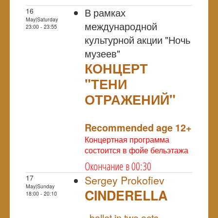
В рамках
16
May|Saturday
международной
23:00 - 23:55
культурной акции "Ночь
музеев"
КОНЦЕРТ
"ТЕНИ
ОТРАЖЕНИЙ"
NULL
Recommended age 12+
Концертная программа
состоится в фойе бельэтажа
Окончание в 00:30
17
Sergey Prokofiev
May|Sunday
CINDERELLA
18:00 - 20:10
NULL
ballet in two acts