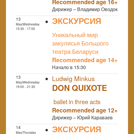
Recommended age 16+
Дирижер – Владимир Оводок
ЭКСКУРСИЯ
13
May|Wednesday
NULL
15:30 - 17:00
Уникальный мир
закулисья Большого
театра Беларуси
Recommended age 14+
Начало в 15:30
13
Ludwig Minkus
May|Wednesday
DON QUIXOTE
19:00 - 21:35
NULL
ballet in three acts
Recommended age 12+
Дирижер – Юрий Караваев
ЭКСКУРСИЯ
14
May|Thursday