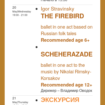
20
Igor Stravinsky
May|Wednesday
THE FIREBIRD
19:00 - 21:00
NULL
ballet in one act based on
Russian folk tales
Recommended age 6+
SCHEHERAZADE
NULL
ballet in one act to the
music by Nikolai Rimsky-
Korsakov
Recommended age 12+
Дирижер – Владимир Оводок
ЭКСКУРСИЯ
21
May|Thursday