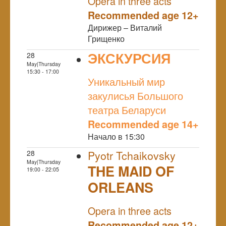
Opera in three acts
Recommended age 12+
Дирижер – Виталий
Грищенко
ЭКСКУРСИЯ
28
May|Thursday
NULL
15:30 - 17:00
Уникальный мир
закулисья Большого
театра Беларуси
Recommended age 14+
Начало в 15:30
28
Pyotr Tchaikovsky
May|Thursday
THE MAID OF
19:00 - 22:05
ORLEANS
NULL
Opera in three acts
Recommended age 12+