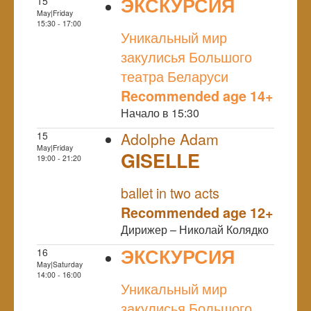
ЭКСКУРСИЯ
15
May|Friday
NULL
15:30 - 17:00
Уникальный мир
закулисья Большого
театра Беларуси
Recommended age 14+
Начало в 15:30
15
Adolphe Adam
May|Friday
GISELLE
19:00 - 21:20
NULL
ballet in two acts
Recommended age 12+
Дирижер – Николай Колядко
ЭКСКУРСИЯ
16
May|Saturday
NULL
14:00 - 16:00
Уникальный мир
закулисья Большого