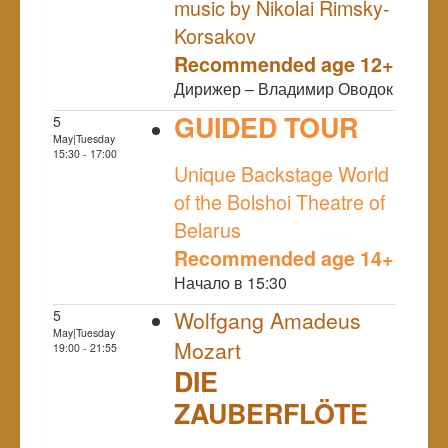
music by Nikolai Rimsky-
Korsakov
Recommended age 12+
Дирижер – Владимир Оводок
GUIDED TOUR
5
May|Tuesday
NULL
15:30 - 17:00
Unique Backstage World
of the Bolshoi Theatre of
Belarus
Recommended age 14+
Начало в 15:30
5
Wolfgang Amadeus
May|Tuesday
Mozart
19:00 - 21:55
DIE
ZAUBERFLÖTE
NULL