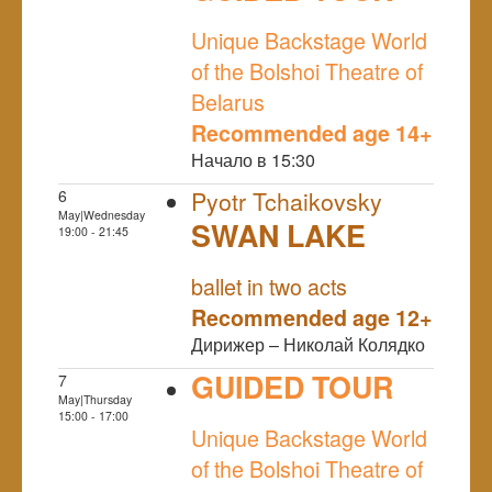
NULL
Unique Backstage World
of the Bolshoi Theatre of
Belarus
Recommended age 14+
Начало в 15:30
6
Pyotr Tchaikovsky
May|Wednesday
SWAN LAKE
19:00 - 21:45
NULL
ballet in two acts
Recommended age 12+
Дирижер – Николай Колядко
GUIDED TOUR
7
May|Thursday
NULL
15:00 - 17:00
Unique Backstage World
of the Bolshoi Theatre of