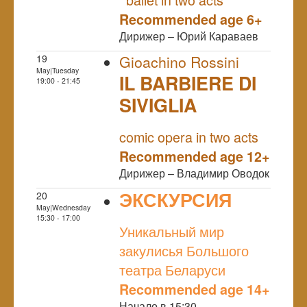
Recommended age 6+
Дирижер – Юрий Караваев
19
Gioachino Rossini
May|Tuesday
IL BARBIERE DI
19:00 - 21:45
SIVIGLIA
NULL
comic opera in two acts
Recommended age 12+
Дирижер – Владимир Оводок
ЭКСКУРСИЯ
20
May|Wednesday
NULL
15:30 - 17:00
Уникальный мир
закулисья Большого
театра Беларуси
Recommended age 14+
Начало в 15:30