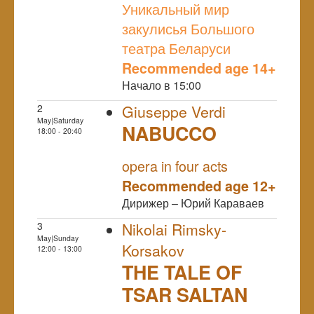
Уникальный мир
закулисья Большого
театра Беларуси
Recommended age 14+
Начало в 15:00
2
Giuseppe Verdi
May|Saturday
NABUCCO
18:00 - 20:40
NULL
PREMIERE
opera in four acts
Recommended age 12+
Дирижер – Юрий Караваев
3
Nikolai Rimsky-
May|Sunday
Korsakov
12:00 - 13:00
THE TALE OF
TSAR SALTAN
NULL