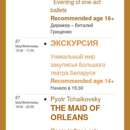
Evening of one-act
ballets
Recommended age 16+
Дирижер – Виталий
Грищенко
ЭКСКУРСИЯ
27
May|Wednesday
NULL
15:30 - 17:00
Уникальный мир
закулисья Большого
театра Беларуси
Recommended age 14+
Начало в 15:30
27
Pyotr Tchaikovsky
May|Wednesday
THE MAID OF
19:00 - 22:05
ORLEANS
NULL