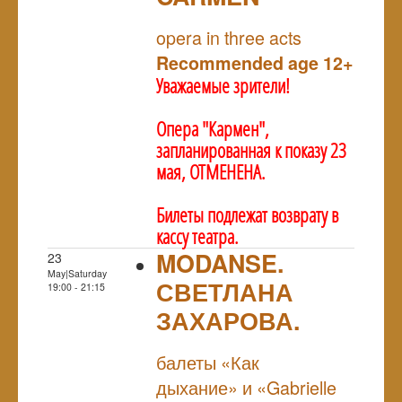
NULL
opera in three acts
Recommended age 12+
Уважаемые зрители!
Опера "Кармен",
запланированная к показу 23
мая, ОТМЕНЕНА.
Билеты подлежат возврату в
кассу театра.
MODANSE.
23
May|Saturday
СВЕТЛАНА
19:00 - 21:15
ЗАХАРОВА.
NULL
балеты «Как
дыхание» и «Gabrielle