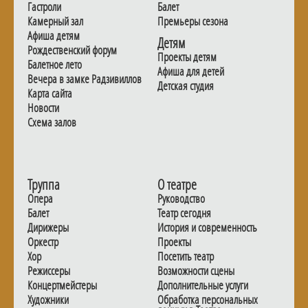
Гастроли
Балет
Камерный зал
Премьеры сезона
Афиша детям
Детям
Рождественский форум
Проекты детям
Балетное лето
Афиша для детей
Вечера в замке Радзивиллов
Детская студия
Карта сайта
Новости
Схема залов
Труппа
О театре
Опера
Руководство
Балет
Театр сегодня
Дирижеры
История и современность
Оркестр
Проекты
Хор
Посетить театр
Режиссеры
Возможности сцены
Концертмейстеры
Дополнительные услуги
Художники
Обработка персональных