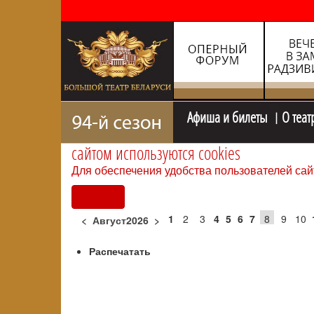
Афиша и билеты
О теат
сайтом используются cookies
Для обеспечения удобства пользователей сай
Согласен
1
2
3
4
5
6
7
8
9
10
<
Август2026
>
Распечатать