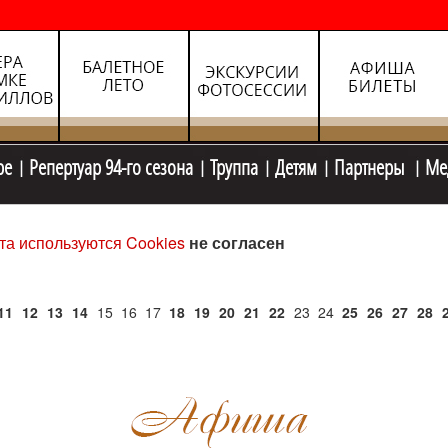
ре
Репертуар 94-го сезона
Труппа
Детям
Партнеры
Ме
та используются Cookies
не согласен
11
12
13
14
15
16
17
18
19
20
21
22
23
24
25
26
27
28