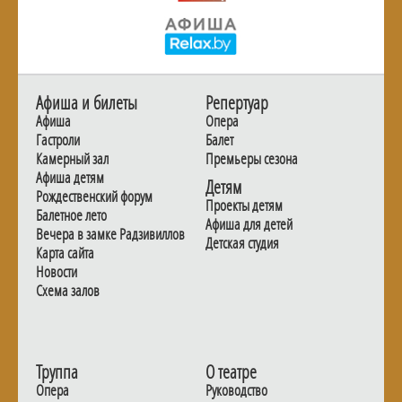
Афиша и билеты
Репертуар
Афиша
Опера
Гастроли
Балет
Камерный зал
Премьеры сезона
Афиша детям
Детям
Рождественский форум
Проекты детям
Балетное лето
Афиша для детей
Вечера в замке Радзивиллов
Детская студия
Карта сайта
Новости
Схема залов
Труппа
О театре
Опера
Руководство