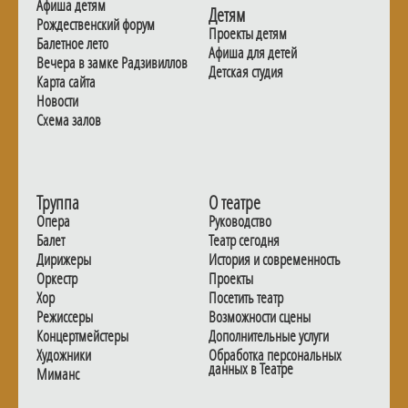
Афиша детям
Детям
Рождественский форум
Проекты детям
Балетное лето
Афиша для детей
Вечера в замке Радзивиллов
Детская студия
Карта сайта
Новости
Схема залов
Труппа
О театре
Опера
Руководство
Балет
Театр сегодня
Дирижеры
История и современность
Оркестр
Проекты
Хор
Посетить театр
Режиссеры
Возможности сцены
Концертмейстеры
Дополнительные услуги
Художники
Обработка персональных
данных в Театре
Миманс