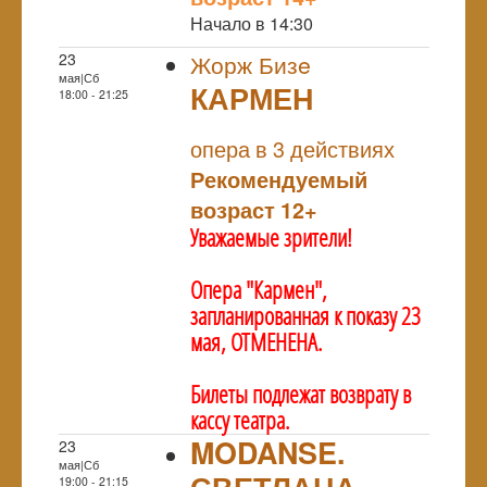
Начало в 14:30
23
Жорж Бизe
мая|Сб
КАРМЕН
18:00 - 21:25
NULL
опера в 3 действиях
Рекомендуемый
возраст 12+
Уважаемые зрители!
Опера "Кармен",
запланированная к показу 23
мая, ОТМЕНЕНА.
Билеты подлежат возврату в
кассу театра.
MODANSE.
23
мая|Сб
СВЕТЛАНА
19:00 - 21:15