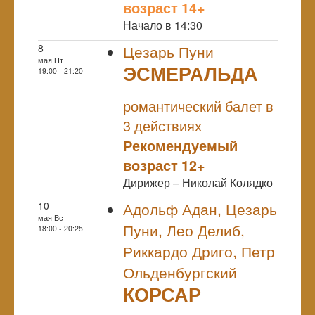
возраст 14+
Начало в 14:30
8
Цезарь Пуни
мая|Пт
ЭСМЕРАЛЬДА
19:00 - 21:20
NULL
романтический балет в
3 действиях
Рекомендуемый
возраст 12+
Дирижер – Николай Колядко
10
Адольф Адан, Цезарь
мая|Вс
Пуни, Лео Делиб,
18:00 - 20:25
Риккардо Дриго, Петр
Ольденбургский
КОРСАР
NULL