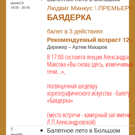
июня|Сб
Людвиг Минкус \ ПРЕМЬЕРА
18:00 - 20:45
БАЯДЕРКА
NULL
ПРЕМЬЕРА
балет в 3 действиях
Рекомендуемый возраст 12+
Дирижер – Артем Макаров
В 17:00 состоится лекция Александра
Максова «Вы снова здесь, изменчивые
тени…»,
посвященная шедевру
хореографического искусства - балету
«Баядерка»
(место встречи - камерный зал имени
Л.П.Александровской)
Балетное лето в Большом
7
июня|Вс