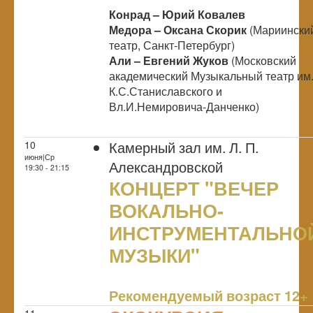
Конрад – Юрий Ковалев
Медора –
Оксана Скорик
(Мариински
театр, Санкт-Петербург)
Али
–
Евгений Жуков
(Московский
академический Музыкальный театр им
К.С.Станиславского и
Вл.И.Немировича-Данченко)
Камерный зал им. Л. П.
10
июня|Ср
Александровской
19:30 - 21:15
КОНЦЕРТ "ВЕЧЕР
ВОКАЛЬНО-
ИНСТРУМЕНТАЛЬНО
МУЗЫКИ"
NULL
Рекомендуемый возраст 12+
11