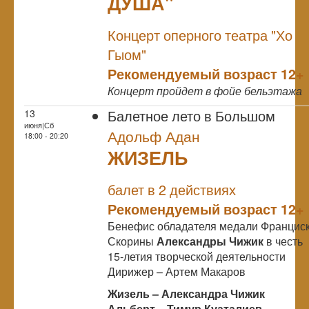
ДУША"
NULL
Концерт оперного театра "Хо
Гыом"
Рекомендуемый возраст 12+
Концерт пройдет в фойе бельэтажа
Балетное лето в Большом
13
июня|Сб
Адольф Адан
18:00 - 20:20
ЖИЗЕЛЬ
NULL
балет в 2 действиях
Рекомендуемый возраст 12+
Бенефис обладателя медали Францис
Скорины
Александры Чижик
в честь
15-летия творческой деятельности
Дирижер – Артем Макаров
Жизель – Александра Чижик
Альберт – Тимур Куаталиев