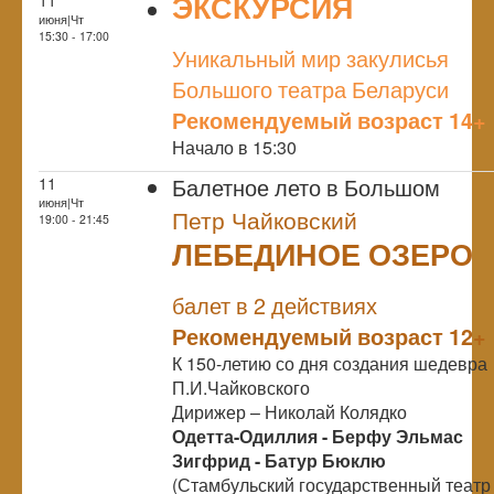
ЭКСКУРСИЯ
июня|Чт
NULL
15:30 - 17:00
Уникальный мир закулисья
Большого театра Беларуси
Рекомендуемый возраст 14+
Начало в 15:30
Балетное лето в Большом
11
июня|Чт
Петр Чайковский
19:00 - 21:45
ЛЕБЕДИНОЕ ОЗЕРО
NULL
балет в 2 действиях
Рекомендуемый возраст 12+
К 150-летию со дня создания шедевра
П.И.Чайковского
Дирижер – Николай Колядко
Одетта-Одиллия -
Берфу Эльмас
Зигфрид -
Батур Бюклю
(Стамбульский государственный театр