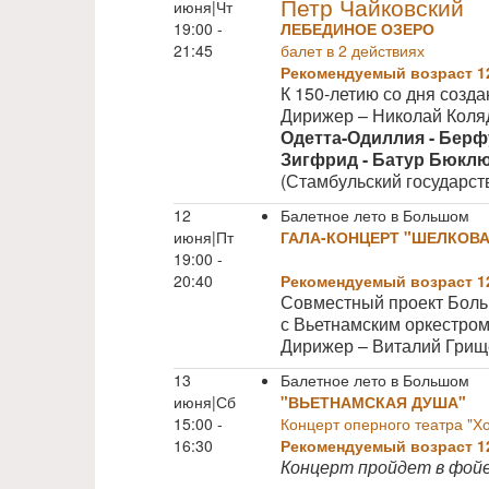
Петр Чайковский
июня|Чт
19:00 -
ЛЕБЕДИНОЕ ОЗЕРО
21:45
балет в 2 действиях
Рекомендуемый возраст 1
К 150-летию со дня созд
Дирижер – Николай Коля
Одетта-Одиллия -
Берф
Зигфрид -
Батур Бюкл
(Стамбульский государст
12
Балетное лето в Большом
июня|Пт
ГАЛА-КОНЦЕРТ "ШЕЛКОВА
19:00 -
20:40
Рекомендуемый возраст 1
Совместный проект Боль
с Вьетнамским оркестром
Дирижер – Виталий Грищ
13
Балетное лето в Большом
июня|Сб
"ВЬЕТНАМСКАЯ ДУША"
15:00 -
Концерт оперного театра "Х
16:30
Рекомендуемый возраст 1
Концерт пройдет в фой