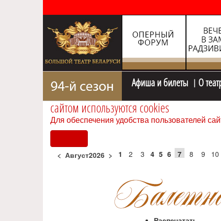
Афиша и билеты
О теат
сайтом используются cookies
Для обеспечения удобства пользователей сай
Согласен
1
2
3
4
5
6
7
8
9
10
<
Август2026
>
Распечатать