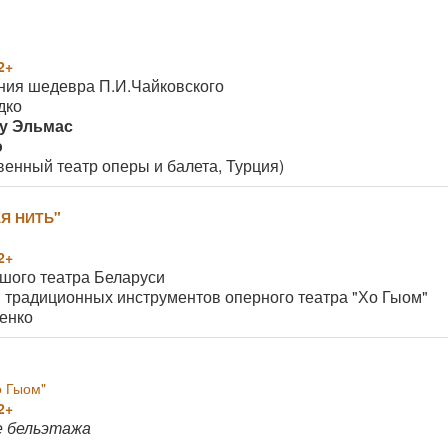
2+
ания шедевра П.И.Чайковского
дко
у Эльмас
ю
венный театр оперы и балета, Турция)
Я НИТЬ"
2+
шого театра Беларуси
 традиционных инструментов оперного театра "Хо Гыом"
енко
о Гыом"
2+
е бельэтажа