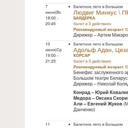
7
Балетное лето в Большом
Людвиг Минкус \ 
июня|Вс
18:00 -
БАЯДЕРКА
20:45
балет в 3 действиях
Рекомендуемый возраст 1
Дирижер – Артем Макар
10
Балетное лето в Большом
Адольф Адан, Цеза
июня|Ср
19:00 -
КОРСАР
21:25
балет в 3 действиях
Рекомендуемый возраст 1
Бенефис заслуженного а
Большом театре Беларус
Дирижер – Николай Коля
Конрад – Юрий Ковале
Медора –
Оксана Скори
Али
–
Евгений Жуков
(М
Данченко)
11
Балетное лето в Большом