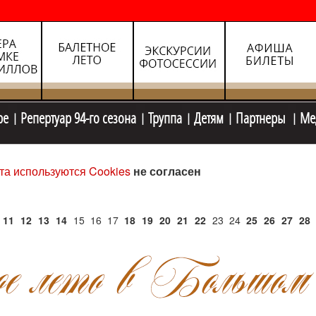
ре
Репертуар 94-го сезона
Труппа
Детям
Партнеры
Ме
та используются Cookies
не согласен
11
12
13
14
15
16
17
18
19
20
21
22
23
24
25
26
27
28