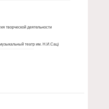
NULL
тия творческой деятельности
музыкальный театр им. Н.И.Сац)
NULL