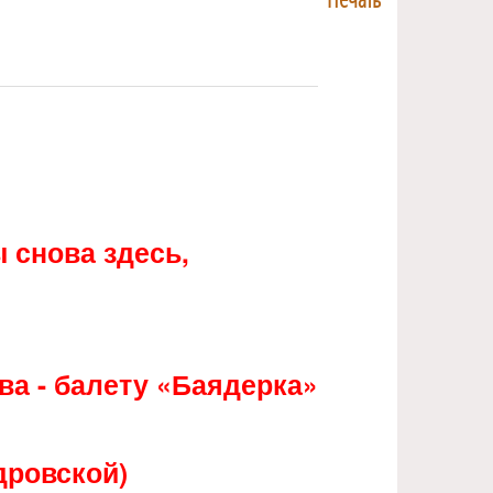
NULL
 снова здесь,
а - балету «Баядерка»
дровской)