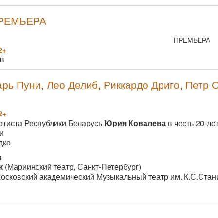
ПРЕМЬЕРА
ПРЕМЬЕРА
2+
ов
рь Пуни, Лео Делиб, Риккардо Дриго, Петр 
2+
ртиста Республики Беларусь
Юрия Ковалева
в честь 20-ле
и
дко
в
к
(Мариинский театр, Санкт-Петербург)
осковский академический Музыкальный театр им. К.С.Стан