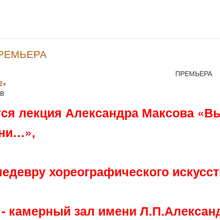
ПРЕМЬЕРА
ПРЕМЬЕРА
2+
ов
тся лекция Александра Максова «Вы
ни…»,
едевру хореографического искусств
 - камерный зал имени Л.П.Алексан