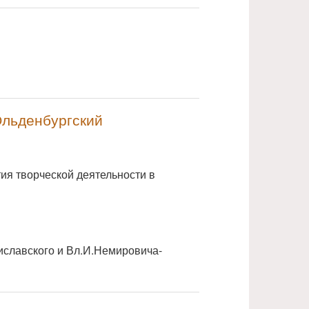
NULL
Ольденбургский
NULL
тия творческой деятельности в
иславского и Вл.И.Немировича-