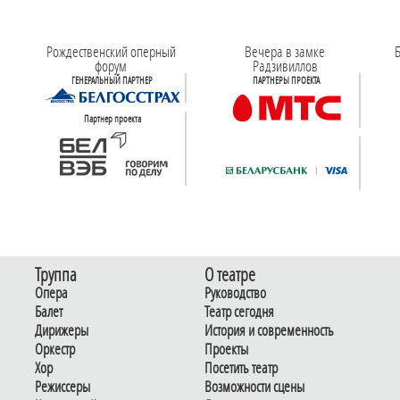
Рождественский оперный
Вечера в замке
Б
форум
Радзивиллов
ГЕНЕРАЛЬНЫЙ ПАРТНЕР
ПАРТНЕРЫ ПРОЕКТА
Партнер проекта
Труппа
О театре
Опера
Руководство
Балет
Театр сегодня
Дирижеры
История и современность
Оркестр
Проекты
Хор
Посетить театр
Режиссеры
Возможности сцены