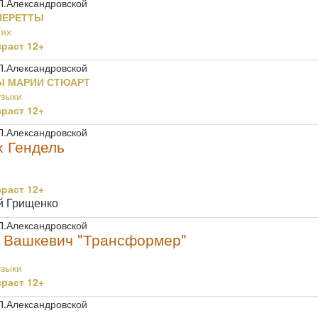
П.Александровской
ПЕРЕТТЫ
иях
раст 12+
П.Александровской
Ы МАРИИ СТЮАРТ
узыки
раст 12+
П.Александровской
х Гендель
раст 12+
й Грищенко
П.Александровской
 Вашкевич "Трансформер"
узыки
раст 12+
П.Александровской