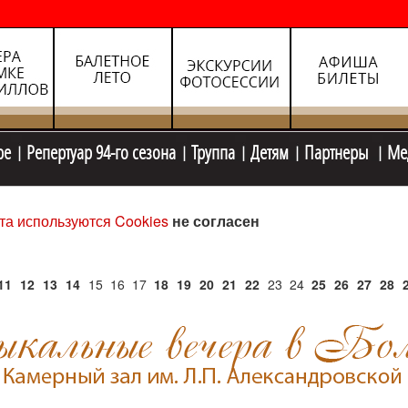
ре
Репертуар 94-го сезона
Труппа
Детям
Партнеры
Ме
та используются Cookies
не согласен
11
12
13
14
15
16
17
18
19
20
21
22
23
24
25
26
27
28