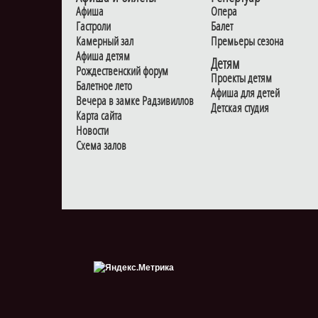
Афиша
Опера
Гастроли
Балет
Камерный зал
Премьеры сезона
Афиша детям
Детям
Рождественский форум
Проекты детям
Балетное лето
Афиша для детей
Вечера в замке Радзивиллов
Детская студия
Карта сайта
Новости
Схема залов