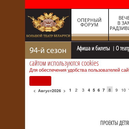
Афиша и билеты
О теат
сайтом используются cookies
Для обеспечения удобства пользователей сай
Согласен
1
2
3
4
5
6
7
8
9
10
<
Август2026
>
ПРОЕКТЫ ДЕТ