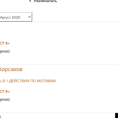
Распечатать
в
Т 6+
NULL
щенко
Корсаков
 В 1 ДЕЙСТВИИ ПО МОТИВАМ
Т 6+
NULL
щенко
й