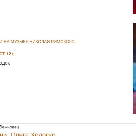
NULL
И НА МУЗЫКУ НИКОЛАЯ РИМСКОГО-
Т 12+
одок
NULL
 Вежновец
ни, Олега Ходоско