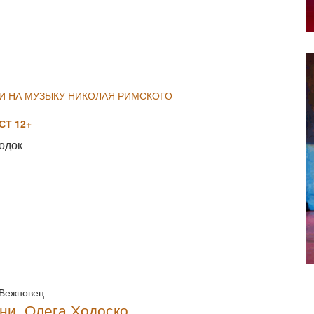
NULL
И НА МУЗЫКУ НИКОЛАЯ РИМСКОГО-
Т 12+
одок
NULL
 Вежновец
ни, Олега Ходоско