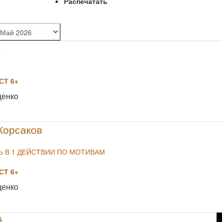
Распечатать
в
Т 6+
NULL
щенко
Корсаков
 В 1 ДЕЙСТВИИ ПО МОТИВАМ
Т 6+
NULL
щенко
й