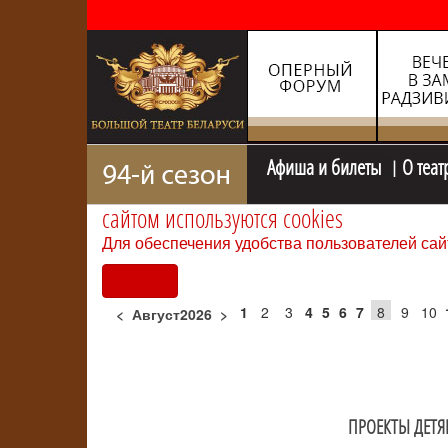
Афиша и билеты
О теат
сайтом используются cookies
Для обеспечения удобства пользователей сай
Согласен
1
2
3
4
5
6
7
8
9
10
<
Август2026
>
ПРОЕКТЫ ДЕТ