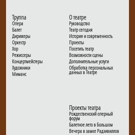
Труппа
О театре
Опера
Руководство
Балет
Театр сегодня
Дирижеры
История и современность
Оркестр
Проекты
Хор
Посетить театр
Режиссеры
Возможности сцены
Концертмейстеры
Дополнительные услуги
Художники
Обработка персональных
данных в Театре
Миманс
Проекты театра
Рождественский оперный
форум
Балетное лето в Большом
Вечера в замке Радзивиллов