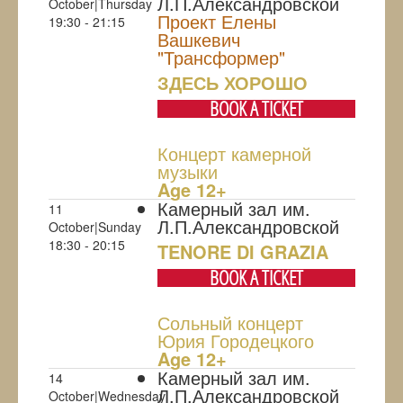
Л.П.Александровской
October|Thursday
Проект Елены
19:30 - 21:15
Вашкевич
"Трансформер"
ЗДЕСЬ ХОРОШО
BOOK A TICKET
Концерт камерной
музыки
Age 12+
Камерный зал им.
11
Л.П.Александровской
October|Sunday
18:30 - 20:15
TENORE DI GRAZIA
BOOK A TICKET
Сольный концерт
Юрия Городецкого
Age 12+
Камерный зал им.
14
Л.П.Александровской
October|Wednesday