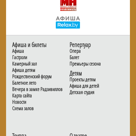
Афиша и билеты
Репертуар
Афиша
Опера
Гастроли
Балет
Камерный зал
Премьеры сезона
Афиша детям
Детям
Рождественский форум
Проекты детям
Балетное лето
Афиша для детей
Вечера в замке Радзивиллов
Детская студия
Карта сайта
Новости
Схема залов
Труппа
О театре