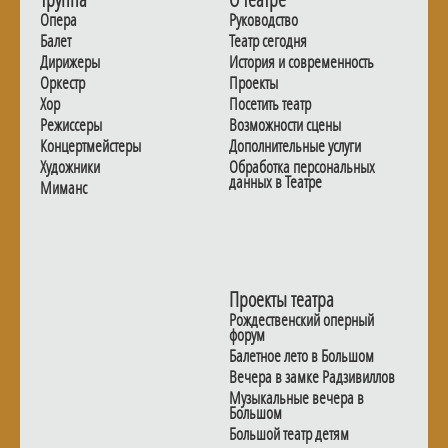
Опера
Руководство
Балет
Театр сегодня
Дирижеры
История и современность
Оркестр
Проекты
Хор
Посетить театр
Режиссеры
Возможности сцены
Концертмейстеры
Дополнительные услуги
Художники
Обработка персональных
данных в Театре
Миманс
Проекты театра
Рождественский оперный
форум
Балетное лето в Большом
Вечера в замке Радзивиллов
Музыкальные вечера в
Большом
Большой театр детям