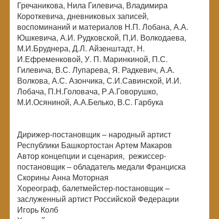
Гречаникова, Нила Гилевича, Владимира
Короткевича, дневниковых записей,
воспоминаний и материалов Н.П. Лобана, А.А.
Юшкевича, А.И. Рудковской, П,И. Волкодаева,
М.И.Бруднера, Д.Л. Айзенштадт, Н.
И.Ефременковой, У. П. Маринкиной, П.С.
Гилевича, В.С. Лупарева, Я. Радкевич, А.А.
Волкова, А.С. Азончика, С.И.Савинской, И.И.
Лобача, П.Н.Головача, Р.А.Говорушко,
М.И.Осяниной, А.А.Белько, В.С. Гарбука
Дирижер-постановщик – народный артист
Республики Башкортостан Артем Макаров
Автор концепции и сценария, режиссер-
постановщик – обладатель медали Франциска
Скорины Анна Моторная
Хореограф, балетмейстер-постановщик –
заслуженный артист Российской Федерации
Игорь Колб