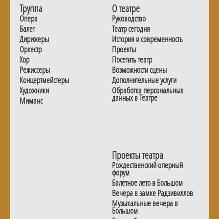
Труппа
О театре
Опера
Руководство
Балет
Театр сегодня
Дирижеры
История и современность
Оркестр
Проекты
Хор
Посетить театр
Режиссеры
Возможности сцены
Концертмейстеры
Дополнительные услуги
Художники
Обработка персональных
данных в Театре
Миманс
Проекты театра
Рождественский оперный
форум
Балетное лето в Большом
Вечера в замке Радзивиллов
Музыкальные вечера в
Большом