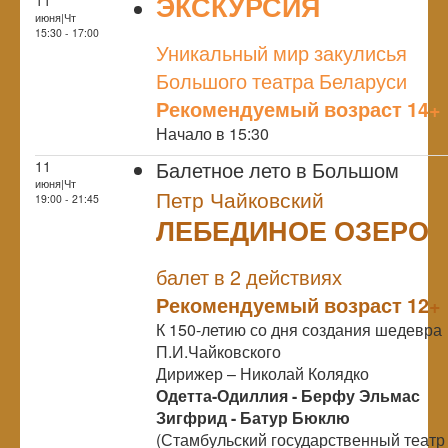
ЭКСКУРСИЯ
июня|Чт
NULL
15:30 - 17:00
Уникальный мир закулисья
Большого театра Беларуси
Рекомендуемый возраст 14+
Начало в 15:30
Балетное лето в Большом
11
июня|Чт
Петр Чайковский
19:00 - 21:45
ЛЕБЕДИНОЕ ОЗЕРО
NULL
балет в 2 действиях
Рекомендуемый возраст 12+
К 150-летию со дня создания шедевра
П.И.Чайковского
Дирижер – Николай Колядко
Одетта-Одиллия -
Берфу Эльмас
Зигфрид -
Батур Бюклю
(Стамбульский государственный театр