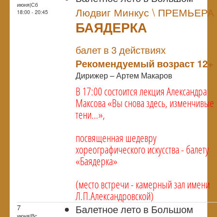
июня|Сб
Людвиг Минкус \ ПРЕМЬЕРА
18:00 - 20:45
БАЯДЕРКА
NULL
ПРЕМЬЕРА
балет в 3 действиях
Рекомендуемый возраст 12+
Дирижер – Артем Макаров
В 17:00 состоится лекция Александра
Максова «Вы снова здесь, изменчивые
тени…»,
посвященная шедевру
хореографического искусства - балету
«Баядерка»
(место встречи - камерный зал имени
Л.П.Александровской)
Балетное лето в Большом
7
июня|Вс