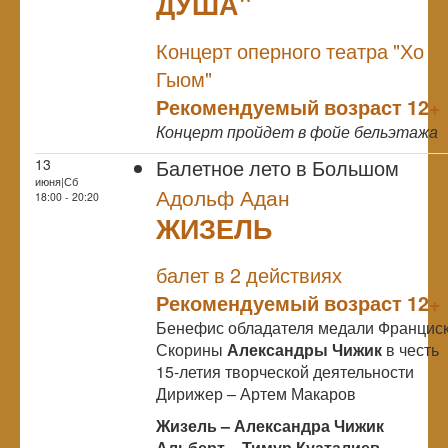
ДУША"
NULL
Концерт оперного театра "Хо
Гыом"
Рекомендуемый возраст 12+
Концерт пройдет в фойе бельэтажа
Балетное лето в Большом
13
июня|Сб
Адольф Адан
18:00 - 20:20
ЖИЗЕЛЬ
NULL
балет в 2 действиях
Рекомендуемый возраст 12+
Бенефис обладателя медали Францис
Скорины
Александры Чижик
в честь
15-летия творческой деятельности
Дирижер – Артем Макаров
Жизель – Александра Чижик
Альберт – Тимур Куаталиев