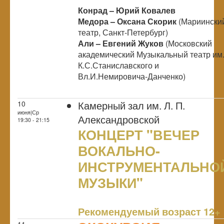
Конрад – Юрий Ковалев
Медора –
Оксана Скорик
(Мариински
театр, Санкт-Петербург)
Али
–
Евгений Жуков
(Московский
академический Музыкальный театр им
К.С.Станиславского и
Вл.И.Немировича-Данченко)
Камерный зал им. Л. П.
10
июня|Ср
Александровской
19:30 - 21:15
КОНЦЕРТ "ВЕЧЕР
ВОКАЛЬНО-
ИНСТРУМЕНТАЛЬНО
МУЗЫКИ"
NULL
Рекомендуемый возраст 12+
11