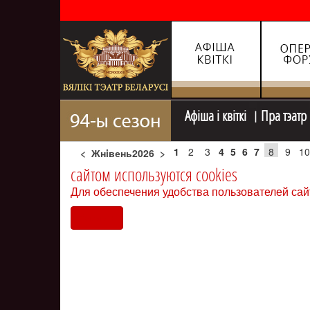
Афiша i квiткi
Пра тэатр
1
2
3
4
5
6
7
8
9
10
<
Жнiвень2026
>
сайтом используются cookies
Для обеспечения удобства пользователей сай
Согласен