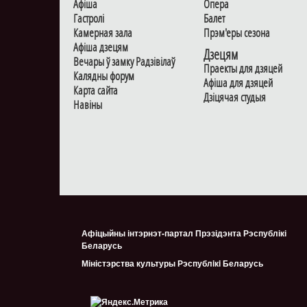
Афiша
Опера
Гастролi
Балет
Камерная зала
Прэм'еры сезона
Афiша дзецям
Дзецям
Вечары ў замку Радзiвiлаў
Праекты для дзяцей
Калядны форум
Афiша для дзяцей
Карта сайта
Дзiцячая студыя
Навiны
Афіцыйны інтэрнэт-партал Прэзідэнта Рэспублікі
Беларусь
Міністэрства культуры Рэспублiкi Беларусь