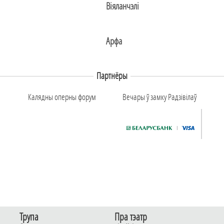
Віяланчэлі
Арфа
Партнёры
Калядны оперны форум
Вечары ў замку Радзiвiлаў
Трупа
Пра тэатр