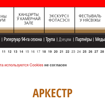
Рэпертуар 94-га сезона
Трупа
Дзецям
Партнёры
Меды
11
12
13
14
15
16
17
18
19
20
21
22
23
24
25
26
27
28
та используются Cookies
не согласен
АРКЕСТР