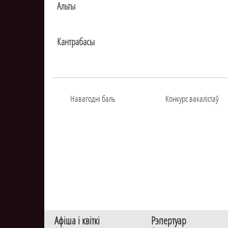
Альты
Кантрабасы
Навагоднi баль
Конкурс вакалiстаў
Афiша i квiткi
Рэпертуар