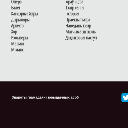
Опера
кіраўніцтва
Балет
Тэатр сёння
Канцэртмайстры
Гiсторыя
Дырыжоры
Праекты тэатра
Аркестр
Наведаць тэатр
Хор
Магчымасцi сцэны
Рэжысёры
Дадаткoвыя паслугi
Мастакі
Мiманс
Звароты грамадзян і юрыдычных асоб