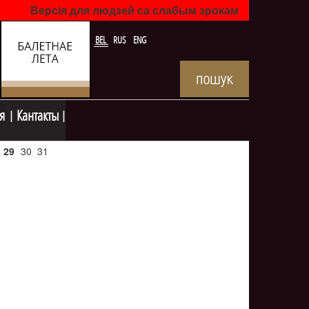
Версія для людзей са слабым зрокам
BEL
RUS
ENG
я
Кантакты
29
30
31