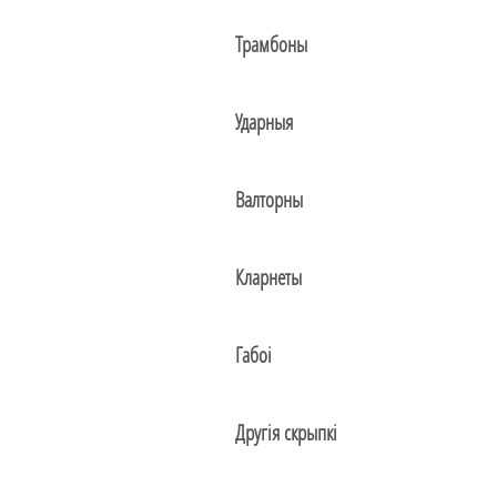
Трамбоны
Ударныя
Валторны
Кларнеты
Габоі
Другія скрыпкі