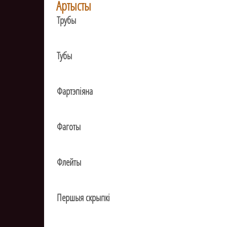
Артысты
Трубы
Тубы
Фартэпіяна
Фаготы
Флейты
Першыя скрыпкі