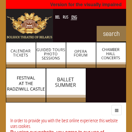
Version for the visually impaired
BEL
RUS
ENG
In order to provide you with the best online experience this website
uses cookies.
By using our website, you agree to our use of