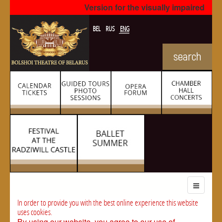
Version for the visually impaired
BEL
RUS
ENG
In order to provide you with the best online experience this website
uses cookies.
By using our website, you agree to our use of