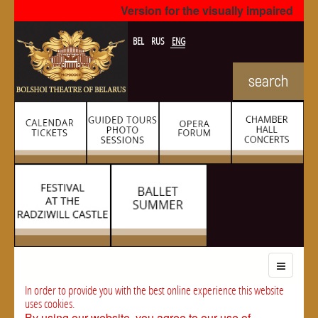
Version for the visually impaired
BEL
RUS
ENG
In order to provide you with the best online experience this website
uses cookies.
By using our website, you agree to our use of