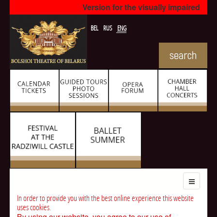
Version for the visually impaired
BEL
RUS
ENG
In order to provide you with the best online experience this website
uses cookies.
By using our website, you agree to our use of