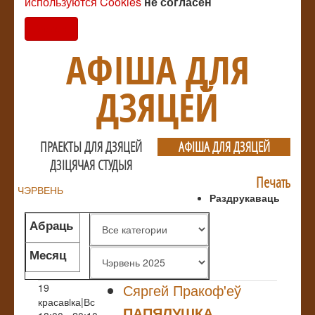
используются Cookies
не согласен
Согласен
АФIША ДЛЯ
ДЗЯЦЕЙ
ПРАЕКТЫ ДЛЯ ДЗЯЦЕЙ
АФIША ДЛЯ ДЗЯЦЕЙ
ДЗIЦЯЧАЯ СТУДЫЯ
Печать
ЧЭРВЕНЬ
Раздрукаваць
Абраць
жанр
Месяц
Сяргей Пракоф'еў
19
красавiка|Вс
ПАПЯЛУШКА