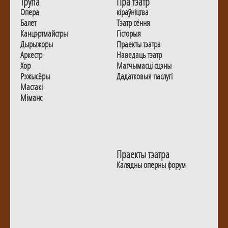
Трупа
Пра тэатр
Опера
кіраўніцтва
Балет
Тэатр сёння
Канцэртмайстры
Гiсторыя
Дырыжоры
Праекты тэатра
Аркестр
Наведаць тэатр
Хор
Магчымасцi сцэны
Рэжысёры
Дадаткoвыя паслугi
Мастакі
Мiманс
Праекты тэатра
Калядны оперны форум