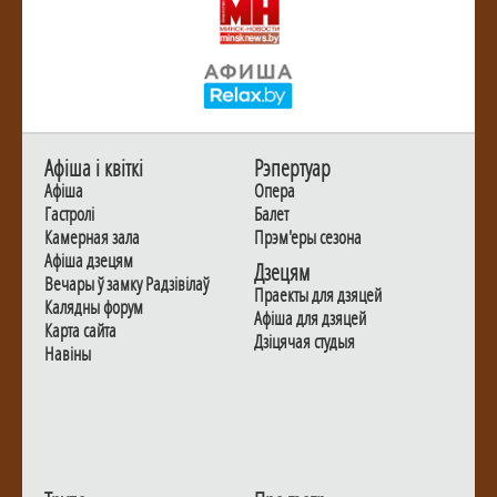
Афiша i квiткi
Рэпертуар
Афiша
Опера
Гастролi
Балет
Камерная зала
Прэм'еры сезона
Афiша дзецям
Дзецям
Вечары ў замку Радзiвiлаў
Праекты для дзяцей
Калядны форум
Афiша для дзяцей
Карта сайта
Дзiцячая студыя
Навiны