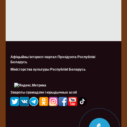
Афіцыйны інтэрнэт-партал Прэзідэнта Рэспублікі
Беларусь
Міністэрства культуры Рэспублiкi Беларусь
Звароты грамадзян і юрыдычных асоб