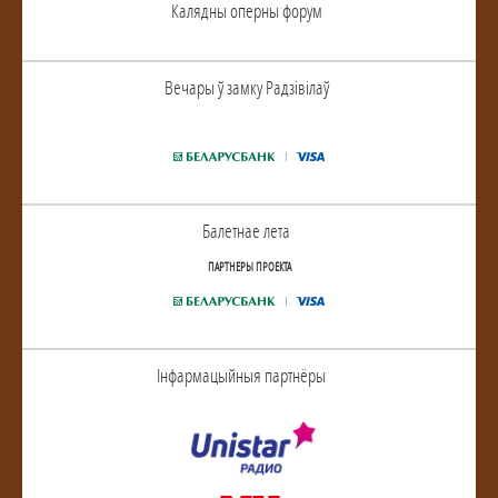
Калядны оперны форум
Вечары ў замку Радзiвiлаў
Балетнае лета
ПАРТНЕРЫ ПРОЕКТА
Інфармацыйныя партнёры