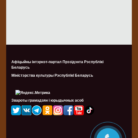
Афіцыйны інтэрнэт-партал Прэзідэнта Рэспублікі
Беларусь
Міністэрства культуры Рэспублiкi Беларусь
Звароты грамадзян і юрыдычных асоб