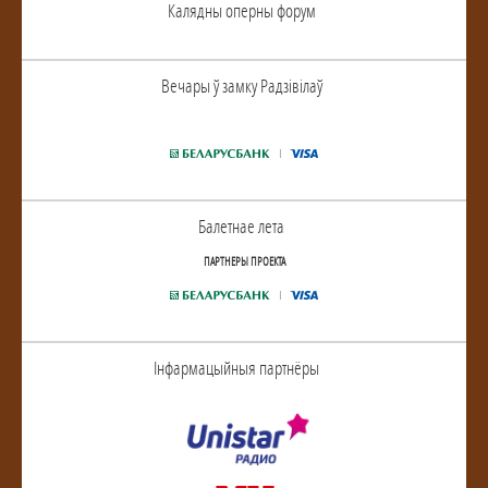
Калядны оперны форум
Вечары ў замку Радзiвiлаў
Балетнае лета
ПАРТНЕРЫ ПРОЕКТА
Інфармацыйныя партнёры