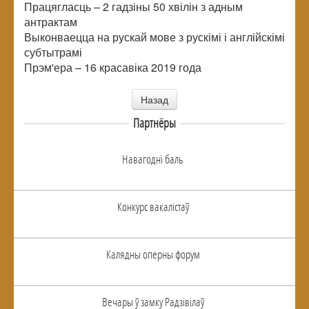
Працягласць – 2 гадзіны 50 хвілін з адным
антрактам
Выконваецца на рускай мове з рускімі і англійскімі
субтытрамі
Прэм'ера – 16 красавіка 2019 года
Назад
Партнёры
Навагоднi баль
Конкурс вакалiстаў
Калядны оперны форум
Вечары ў замку Радзiвiлаў