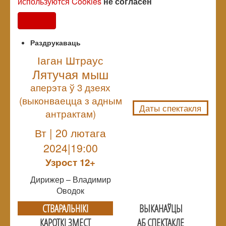
используются Cookies
не согласен
Согласен
Раздрукаваць
Іаган Штраус
Лятучая мыш
NULL
аперэта ў 3 дзеях
(выконваецца з адным
Даты спектакля
антрактам)
Вт | 20 лютага
2024|19:00
Узрoст 12+
Дирижер – Владимир
Оводок
СТВАРАЛЬНIКI
ВЫКАНАЎЦЫ
КАРОТКІ ЗМЕСТ
АБ СПЕКТАКЛЕ