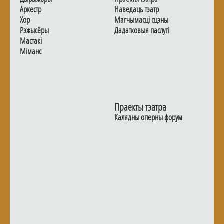
Аркестр
Наведаць тэатр
Хор
Магчымасцi сцэны
Рэжысёры
Дадаткoвыя паслугi
Мастакі
Мiманс
Праекты тэатра
Калядны оперны форум