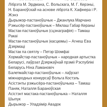
Лібрэта М. Эрдмана, С. Вольскага, М. Г. Керэньі,
Н. Бараноўскай на аснове лібрэта К. Хафнера і Р.
Жэнэ
Дырыжор-пастаноўшчык – Джанлука Марчано
Рэжысёр-пастаноўшчык – Міклаш Габар Кераньі
Мастак-пастаноўшчык (сцэнаграфія) – Тамаш
Ракаі
Мастак-пастаноўшчык (касцюмы) – Агнеш Ева
Дзярмаці
Мастак па святлу – Петэр Шомфаі
Хормайстар-пастаноўшчык – народная артыстка
Беларусі, лаўрэат Дзяржаўнай прэміі Рэспублікі
Беларусь Ніна Ламановіч
Балетмайстар-пастаноўшчык – лаўрэат
міжнародных конкурсаў Вольга Костэль
Асістэнты рэжысёра-пастаноўшчыка – Тамаш
Паняк, Наталля Бараноўская
Асістэнт мастака-пастаноўшчыка – Наталля
Шыпук
Дырыжор – Уладзімір Авадок