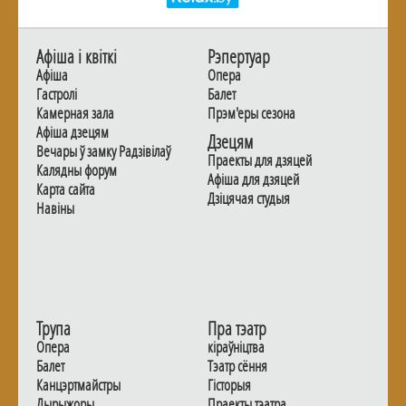
Афiша i квiткi
Рэпертуар
Афiша
Опера
Гастролi
Балет
Камерная зала
Прэм'еры сезона
Афiша дзецям
Дзецям
Вечары ў замку Радзiвiлаў
Праекты для дзяцей
Калядны форум
Афiша для дзяцей
Карта сайта
Дзiцячая студыя
Навiны
Трупа
Пра тэатр
Опера
кіраўніцтва
Балет
Тэатр сёння
Канцэртмайстры
Гiсторыя
Дырыжоры
Праекты тэатра