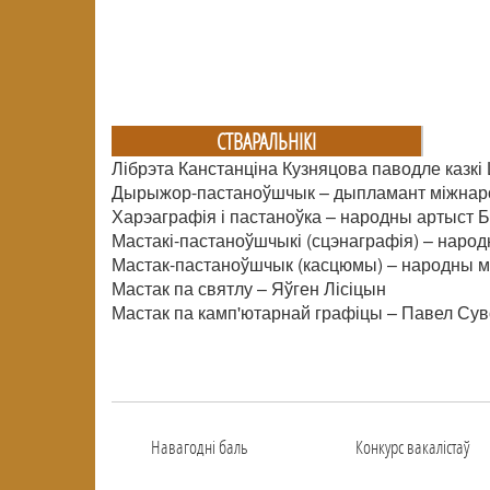
СТВАРАЛЬНIКI
Лібрэта Канстанціна Кузняцова паводле казк
Дырыжор-пастаноўшчык – дыпламант міжнар
Харэаграфія і пастаноўка – народны артыст Б
Мастакі-пастаноўшчыкі (сцэнаграфія) – народ
Мастак-пастаноўшчык (касцюмы) – народны м
Мастак па святлу – Яўген Лісіцын
Мастак па камп'ютарнай графіцы – Павел Су
Навагоднi баль
Конкурс вакалiстаў