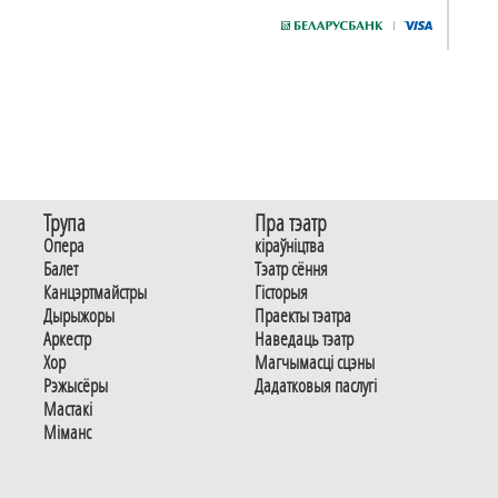
Трупа
Пра тэатр
Опера
кіраўніцтва
Балет
Тэатр сёння
Канцэртмайстры
Гiсторыя
Дырыжоры
Праекты тэатра
Аркестр
Наведаць тэатр
Хор
Магчымасцi сцэны
Рэжысёры
Дадаткoвыя паслугi
Мастакі
Мiманс