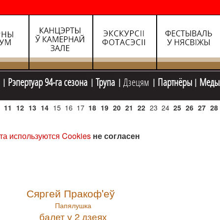
Рэпертуар 94-га сезона
Трупа
Дзецям
Партнёры
Меды
11
12
13
14
15
16
17
18
19
20
21
22
23
24
25
26
27
28
та используются Cookies
не согласен
Сяргей Пракоф'еў
Папялушка
балет у 2 дзеях