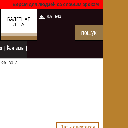
Версія для людзей са слабым зрокам
BEL
RUS
ENG
я
Кантакты
29
30
31
NULL
Даты спектакля