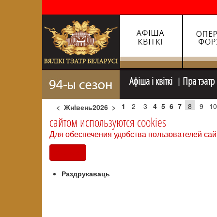
Афiша i квiткi
Пра тэатр
1
2
3
4
5
6
7
8
9
10
<
Жнiвень2026
>
сайтом используются cookies
Для обеспечения удобства пользователей сай
Согласен
Раздрукаваць