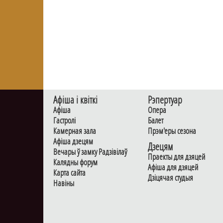
Афiша i квiткi
Рэпертуар
Афiша
Опера
Гастролi
Балет
Камерная зала
Прэм'еры сезона
Афiша дзецям
Дзецям
Вечары ў замку Радзiвiлаў
Праекты для дзяцей
Калядны форум
Афiша для дзяцей
Карта сайта
Дзiцячая студыя
Навiны