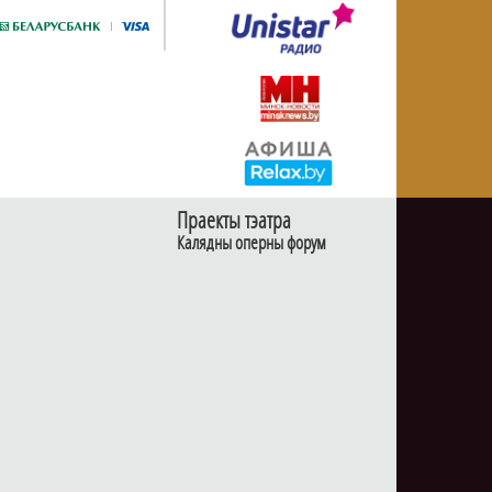
Праекты тэатра
Калядны оперны форум