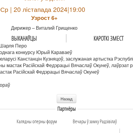
Ср | 20 лiстапада 2024|19:00
Узрoст 6+
Дирижер – Виталий Грищенко
ВЫКАНАЎЦЫ
КАРОТКІ ЗМЕСТ
і Шарля Перо
однага конкурсу Юрый Караваеў
еларусі Канстанцін Кузняцоў, заслужаная артыстка Рэспубл
ны мастак Расійскай Федэрацыі Вячаслаў Окунеў, лаўрэат р
астак Расійскай Федэрацыі Вячаслаў Окунеў
вораў
Назад
Партнёры
Калядны оперны форум
Вечары ў замку Радзiвiлаў