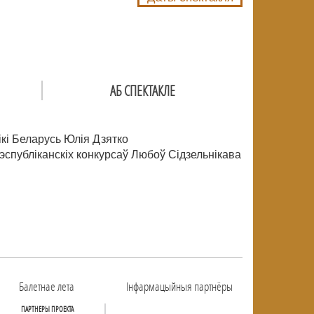
АБ СПЕКТАКЛЕ
ікі Беларусь Юлія Дзятко
эспубліканскіх конкурсаў Любоў Сідзельнікава
Балетнае лета
Інфармацыйныя партнёры
ПАРТНЕРЫ ПРОЕКТА