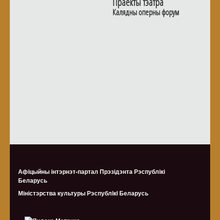
Праекты тэатра
Калядны оперны форум
Афіцыйны інтэрнэт-партал Прэзідэнта Рэспублікі
Беларусь
Міністэрства культуры Рэспублiкi Беларусь