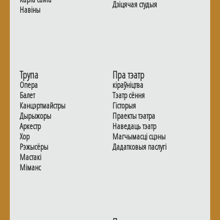
Дзiцячая студыя
Навiны
Трупа
Пра тэатр
Опера
кіраўніцтва
Балет
Тэатр сёння
Канцэртмайстры
Гiсторыя
Дырыжоры
Праекты тэатра
Аркестр
Наведаць тэатр
Хор
Магчымасцi сцэны
Рэжысёры
Дадаткoвыя паслугi
Мастакі
Мiманс