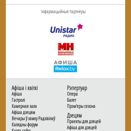
Інфармацыйныя партнёры
Афiша i квiткi
Рэпертуар
Афiша
Опера
Гастролi
Балет
Камерная зала
Прэм'еры сезона
Афiша дзецям
Дзецям
Вечары ў замку Радзiвiлаў
Праекты для дзяцей
Калядны форум
Афiша для дзяцей
Карта сайта