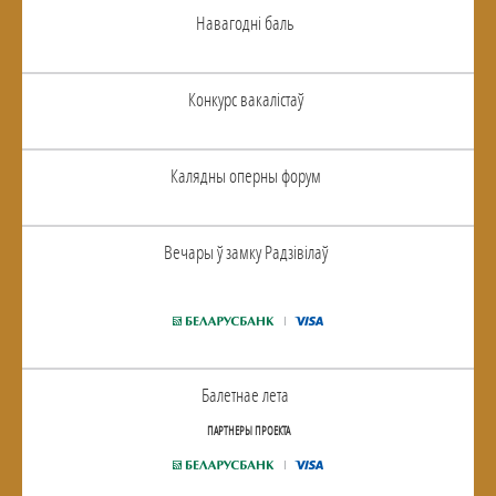
Навагоднi баль
Конкурс вакалiстаў
Калядны оперны форум
Вечары ў замку Радзiвiлаў
Балетнае лета
ПАРТНЕРЫ ПРОЕКТА