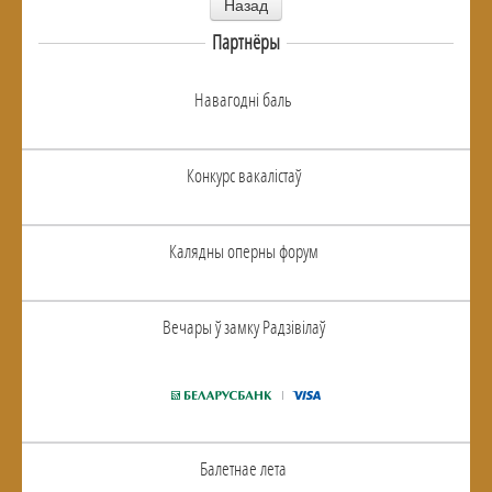
Назад
Партнёры
Навагоднi баль
Конкурс вакалiстаў
Калядны оперны форум
Вечары ў замку Радзiвiлаў
Балетнае лета