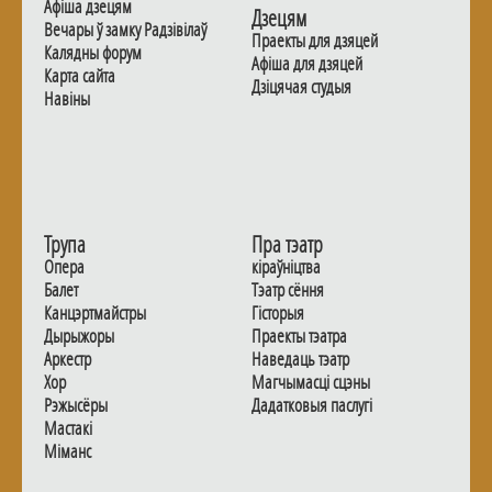
Афiша дзецям
Дзецям
Вечары ў замку Радзiвiлаў
Праекты для дзяцей
Калядны форум
Афiша для дзяцей
Карта сайта
Дзiцячая студыя
Навiны
Трупа
Пра тэатр
Опера
кіраўніцтва
Балет
Тэатр сёння
Канцэртмайстры
Гiсторыя
Дырыжоры
Праекты тэатра
Аркестр
Наведаць тэатр
Хор
Магчымасцi сцэны
Рэжысёры
Дадаткoвыя паслугi
Мастакі
Мiманс