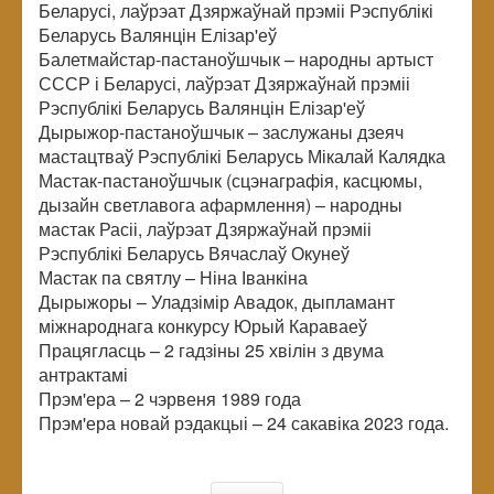
Беларусі, лаўрэат Дзяржаўнай прэміі Рэспублікі
Беларусь Валянцін Елізар'еў
Балетмайстар-пастаноўшчык – народны артыст
СССР і Беларусі, лаўрэат Дзяржаўнай прэміі
Рэспублікі Беларусь Валянцін Елізар'еў
Дырыжор-пастаноўшчык – заслужаны дзеяч
мастацтваў Рэспублікі Беларусь Мікалай Калядка
Мастак-пастаноўшчык (сцэнаграфія, касцюмы,
дызайн светлавога афармлення) – народны
мастак Расіі, лаўрэат Дзяржаўнай прэміі
Рэспублікі Беларусь Вячаслаў Окунеў
Мастак па святлу – Ніна Іванкіна
Дырыжоры – Уладзімір Авадок, дыпламант
міжнароднага конкурсу Юрый Караваеў
Працягласць – 2 гадзіны 25 хвілін з двума
антрактамі
Прэм'ера – 2 чэрвеня 1989 года
Прэм'ера новай рэдакцыі – 24 сакавіка 2023 года.