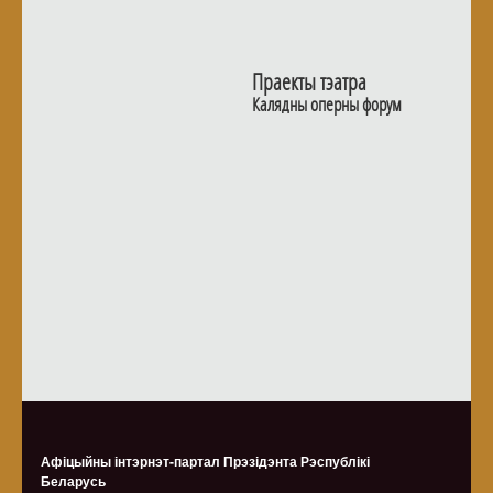
Праекты тэатра
Калядны оперны форум
Афіцыйны інтэрнэт-партал Прэзідэнта Рэспублікі
Беларусь