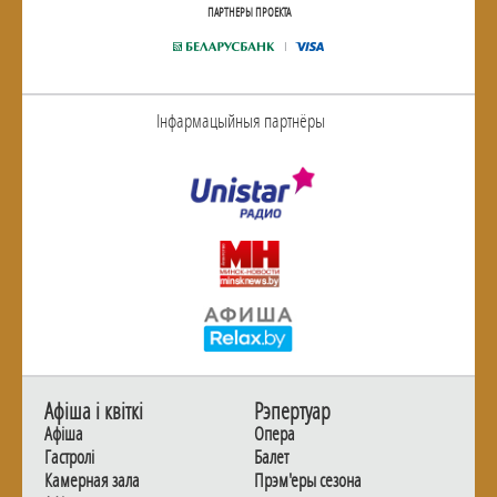
ПАРТНЕРЫ ПРОЕКТА
Інфармацыйныя партнёры
Афiша i квiткi
Рэпертуар
Афiша
Опера
Гастролi
Балет
Камерная зала
Прэм'еры сезона