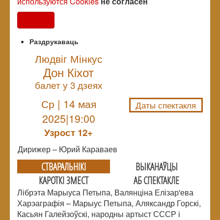
используются Cookies
не согласен
Согласен
Раздрукаваць
Людвіг Мінкус
Дон Кіхот
NULL
балет у 3 дзеях
Ср | 14 мая
Даты спектакля
2025|19:00
Узрoст 12+
Дирижер – Юрий Караваев
СТВАРАЛЬНIКI
ВЫКАНАЎЦЫ
КАРОТКІ ЗМЕСТ
АБ СПЕКТАКЛЕ
Лібрэта Марыуса Петыпа, Валянціна Елізар'ева
Харэаграфія – Марыус Петыпа, Аляксандр Горскі,
Касьян Галейзоўскі, народны артыст СССР і