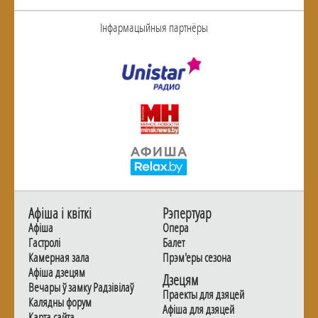
Інфармацыйныя партнёры
Афiша i квiткi
Рэпертуар
Афiша
Опера
Гастролi
Балет
Камерная зала
Прэм'еры сезона
Афiша дзецям
Дзецям
Вечары ў замку Радзiвiлаў
Праекты для дзяцей
Калядны форум
Афiша для дзяцей
Карта сайта