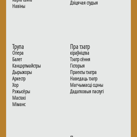
Дзiцячая студыя
Навiны
Трупа
Пра тэатр
Опера
кіраўніцтва
Балет
Тэатр сёння
Канцэртмайстры
Гiсторыя
Дырыжоры
Праекты тэатра
Аркестр
Наведаць тэатр
Хор
Магчымасцi сцэны
Рэжысёры
Дадаткoвыя паслугi
Мастакі
Мiманс