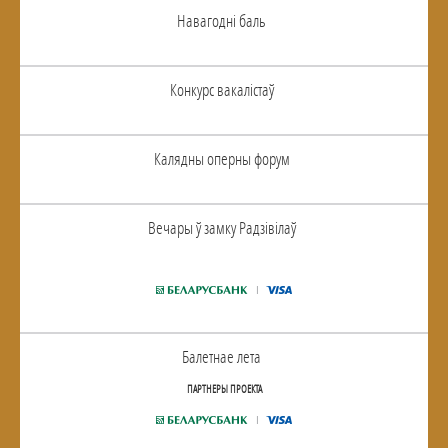
Навагоднi баль
Конкурс вакалiстаў
Калядны оперны форум
Вечары ў замку Радзiвiлаў
Балетнае лета
ПАРТНЕРЫ ПРОЕКТА