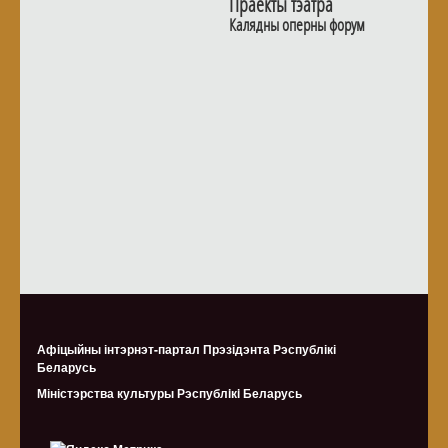
Праекты тэатра
Калядны оперны форум
Афіцыйны інтэрнэт-партал Прэзідэнта Рэспублікі
Беларусь
Міністэрства культуры Рэспублiкi Беларусь