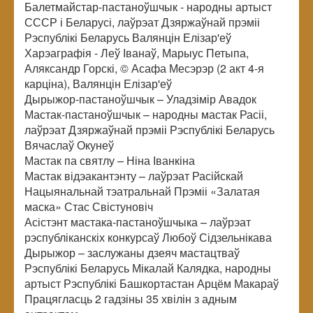
Балетмайстар-пастаноўшчык - народны артыст
СССР і Беларусі, лаўрэат Дзяржаўнай прэміі
Рэспублікі Беларусь Валянцін Елізар'еў
Харэаграфія - Леў Іванаў, Марыус Петыпа,
Аляксандр Горскі, © Асафа Месэрэр (2 акт 4-я
карціна), Валянцін Елізар'еў
Дырыжор-пастаноўшчык – Уладзімір Авадок
Мастак-пастаноўшчык – народны мастак Расіі,
лаўрэат Дзяржаўнай прэміі Рэспублікі Беларусь
Вячаслаў Окунеў
Мастак па святлу – Ніна Іванкіна
Мастак відэакантэнту – лаўрэат Расійскай
Нацыянальнай тэатральнай Прэміі «Залатая
маска» Стас Свістуновіч
Асістэнт мастака-пастаноўшчыка – лаўрэат
рэспубліканскіх конкурсаў Любоў Сідзельнікава
Дырыжор – заслужаны дзеяч мастацтваў
Рэспублікі Беларусь Мікалай Калядка, народны
артыст Рэспублікі Башкортастан Арцём Макараў
Працягласць 2 гадзіны 35 хвілін з адным