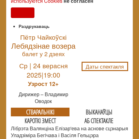
используются Cookies
не согласен
Согласен
Раздрукаваць
Пётр Чайкоўскі
Лебядзінае возера
NULL
балет у 2 дзеях
Ср | 24 верасня
Даты спектакля
2025|19:00
Узрoст 12+
Дирижер – Владимир
Оводок
СТВАРАЛЬНIКI
ВЫКАНАЎЦЫ
КАРОТКІ ЗМЕСТ
АБ СПЕКТАКЛЕ
Лібрэта Валянціна Елізар'ева на аснове сцэнарыя
Уладзіміра Бегiчава і Васіля Гельцэра