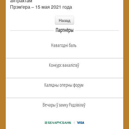
антрактам
Прэм'ера – 15 мая 2021 года
Назад
Партнёры
Навагоднi баль
Конкурс вакалiстаў
Калядны оперны форум
Вечары ў замку Радзiвiлаў