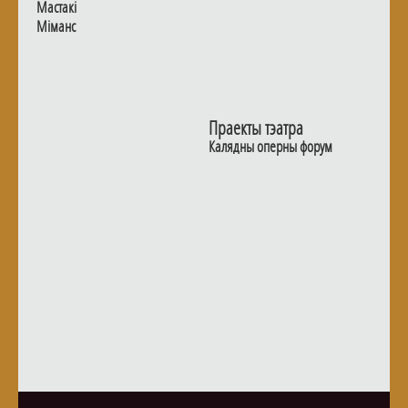
Мастакі
Мiманс
Праекты тэатра
Калядны оперны форум