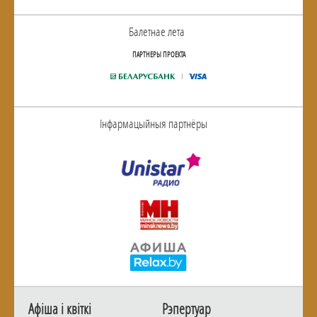
Балетнае лета
ПАРТНЕРЫ ПРОЕКТА
Інфармацыйныя партнёры
Афiша i квiткi
Рэпертуар