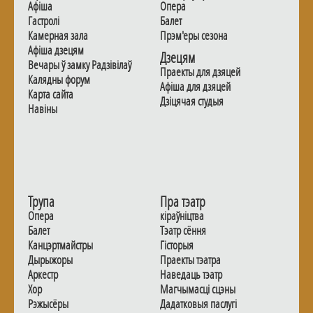
Афiша
Опера
Гастролi
Балет
Камерная зала
Прэм'еры сезона
Афiша дзецям
Дзецям
Вечары ў замку Радзiвiлаў
Праекты для дзяцей
Калядны форум
Афiша для дзяцей
Карта сайта
Дзiцячая студыя
Навiны
Трупа
Пра тэатр
Опера
кіраўніцтва
Балет
Тэатр сёння
Канцэртмайстры
Гiсторыя
Дырыжоры
Праекты тэатра
Аркестр
Наведаць тэатр
Хор
Магчымасцi сцэны
Рэжысёры
Дадаткoвыя паслугi