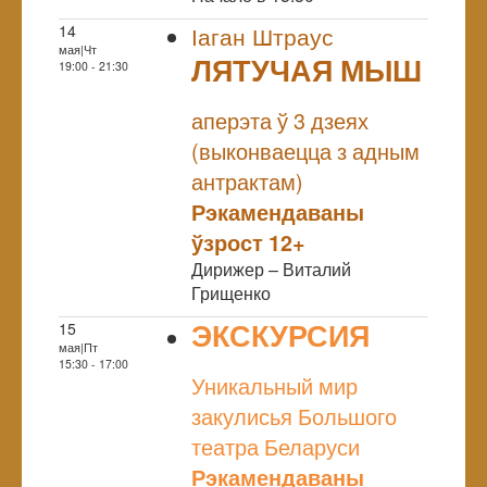
14
Іаган Штраус
мая|Чт
ЛЯТУЧАЯ МЫШ
19:00 - 21:30
NULL
аперэта ў 3 дзеях
(выконваецца з адным
антрактам)
Рэкамендаваны
ўзрост 12+
Дирижер – Виталий
Грищенко
ЭКСКУРСИЯ
15
мая|Пт
NULL
15:30 - 17:00
Уникальный мир
закулисья Большого
театра Беларуси
Рэкамендаваны