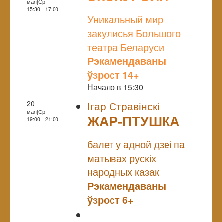
мая|Ср
NULL
15:30 - 17:00
Уникальный мир
закулисья Большого
театра Беларуси
Рэкамендаваны
ўзрост 14+
Начало в 15:30
20
Ігар Стравінскі
мая|Ср
ЖАР-ПТУШКА
19:00 - 21:00
NULL
балет у адной дзеі па
матывах рускіх
народных казак
Рэкамендаваны
ўзрост 6+