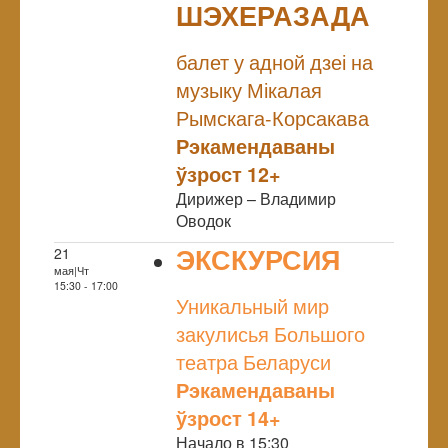
ШЭХЕРАЗАДА
NULL
балет у адной дзеі на
музыку Мікалая
Рымскага-Корсакава
Рэкамендаваны
ўзрост 12+
Дирижер – Владимир
Оводок
ЭКСКУРСИЯ
21
мая|Чт
NULL
15:30 - 17:00
Уникальный мир
закулисья Большого
театра Беларуси
Рэкамендаваны
ўзрост 14+
Начало в 15:30