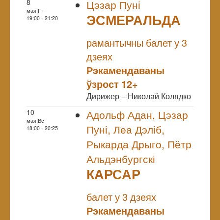
8
Цэзар Пуні
мая|Пт
ЭСМЕРАЛЬДА
19:00 - 21:20
NULL
рамантычны балет у 3
дзеях
Рэкамендаваны
ўзрост 12+
Дирижер – Николай Колядко
10
Адольф Адан, Цэзар
мая|Вс
Пуні, Леа Дэліб,
18:00 - 20:25
Рыкарда Дрыго, Пётр
Альдэнбургскі
КАРСАР
NULL
балет у 3 дзеях
Рэкамендаваны