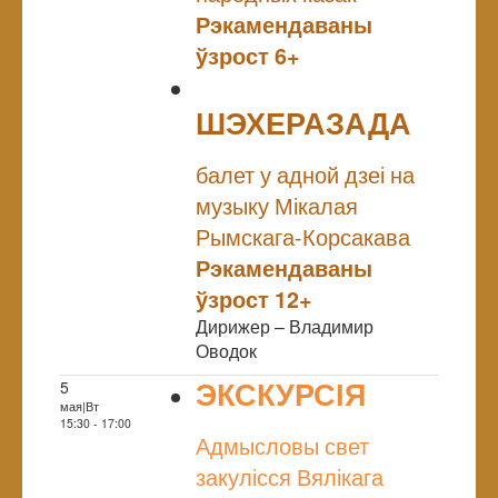
Рэкамендаваны
ўзрост 6+
ШЭХЕРАЗАДА
NULL
балет у адной дзеі на
музыку Мікалая
Рымскага-Корсакава
Рэкамендаваны
ўзрост 12+
Дирижер – Владимир
Оводок
ЭКСКУРСІЯ
5
мая|Вт
NULL
15:30 - 17:00
Адмысловы свет
закулісся Вялікага