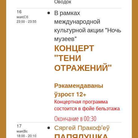
Оводок
В рамках
16
мая|Сб
международной
23:00 - 23:55
культурной акции "Ночь
музеев"
КОНЦЕРТ
"ТЕНИ
ОТРАЖЕНИЙ"
NULL
Рэкамендаваны
ўзрост 12+
Концертная программа
состоится в фойе бельэтажа
Окончание в 00:30
17
Сяргей Пракоф'еў
мая|Вс
ПАПЯЛУШКА
18:00 - 20:10