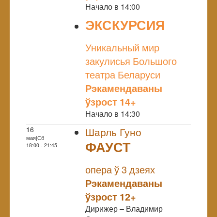
Начало в 14:00
ЭКСКУРСИЯ
NULL
Уникальный мир
закулисья Большого
театра Беларуси
Рэкамендаваны
ўзрост 14+
Начало в 14:30
16
Шарль Гуно
мая|Сб
ФАУСТ
18:00 - 21:45
NULL
опера ў 3 дзеях
Рэкамендаваны
ўзрост 12+
Дирижер – Владимир