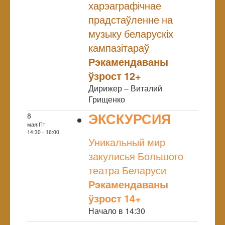
харэаграфічнае
прадстаўленне на
музыку беларускіх
кампазітараў
Рэкамендаваны
ўзрост 12+
Дирижер – Виталий
Грищенко
ЭКСКУРСИЯ
8
мая|Пт
NULL
14:30 - 16:00
Уникальный мир
закулисья Большого
театра Беларуси
Рэкамендаваны
ўзрост 14+
Начало в 14:30