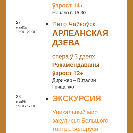
ўзрост 14+
Начало в 15:30
27
Пётр Чайкоўскі
мая|Ср
АРЛЕАНСКАЯ
19:00 - 22:05
ДЗЕВА
NULL
опера ў 3 дзеях
Рэкамендаваны
ўзрост 12+
Дирижер – Виталий
Грищенко
ЭКСКУРСИЯ
28
мая|Чт
NULL
15:30 - 17:00
Уникальный мир
закулисья Большого
театра Беларуси