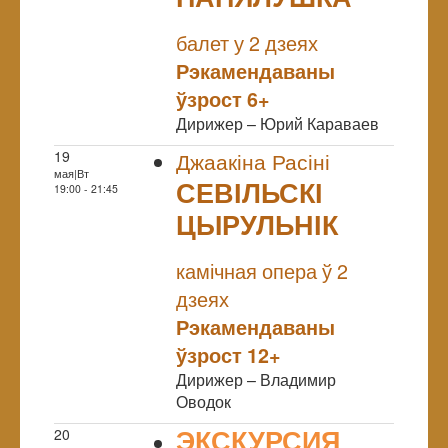
NULL
балет у 2 дзеях
Рэкамендаваны
ўзрост 6+
Дирижер – Юрий Караваев
19
Джаакіна Расіні
мая|Вт
СЕВІЛЬСКІ
19:00 - 21:45
ЦЫРУЛЬНІК
NULL
камічная опера ў 2
дзеях
Рэкамендаваны
ўзрост 12+
Дирижер – Владимир
Оводок
ЭКСКУРСИЯ
20