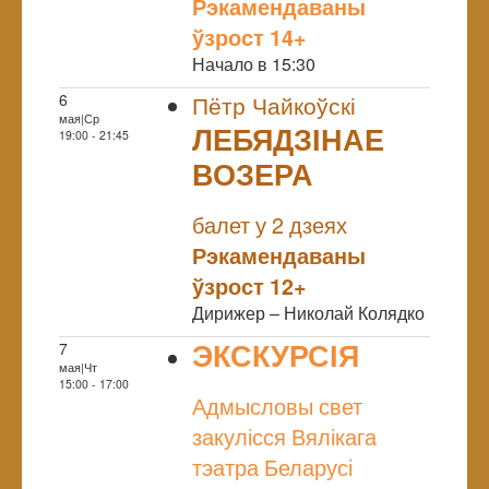
Рэкамендаваны
ўзрост 14+
Начало в 15:30
6
Пётр Чайкоўскі
мая|Ср
ЛЕБЯДЗІНАЕ
19:00 - 21:45
ВОЗЕРА
NULL
балет у 2 дзеях
Рэкамендаваны
ўзрост 12+
Дирижер – Николай Колядко
ЭКСКУРСІЯ
7
мая|Чт
NULL
15:00 - 17:00
Адмысловы свет
закулісся Вялікага
тэатра Беларусі