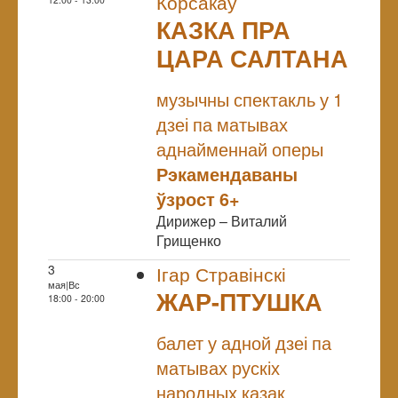
Корсакаў
КАЗКА ПРА
ЦАРА САЛТАНА
NULL
музычны спектакль у 1
дзеі па матывах
аднайменнай оперы
Рэкамендаваны
ўзрост 6+
Дирижер – Виталий
Грищенко
3
Ігар Стравінскі
мая|Вс
ЖАР-ПТУШКА
18:00 - 20:00
NULL
балет у адной дзеі па
матывах рускіх
народных казак