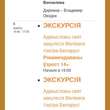
Вензелева
Дирижер – Владимир
Оводок
ЭКСКУРСІЯ
6
мая|Ср
NULL
15:00 - 17:00
Адмысловы свет
закулісся Вялікага
тэатра Беларусі
Рэкамендаваны
ўзрост 14+
Начало в 15:00
ЭКСКУРСІЯ
NULL
Адмысловы свет
закулісся Вялікага
тэатра Беларусі