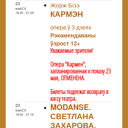
23
Жорж Бізэ
мая|Сб
КАРМЭН
18:00 - 21:25
NULL
опера ў 3 дзеях
Рэкамендаваны
ўзрост 12+
Уважаемые зрители!
Опера "Кармен",
запланированная к показу 23
мая, ОТМЕНЕНА.
Билеты подлежат возврату в
кассу театра.
MODANSE.
23
мая|Сб
СВЕТЛАНА
19:00 - 21:15
ЗАХАРОВА.