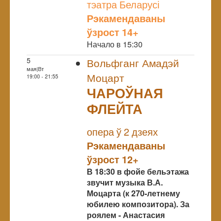
тэатра Беларусі
Рэкамендаваны
ўзрост 14+
Начало в 15:30
5
Вольфганг Амадэй
мая|Вт
Моцарт
19:00 - 21:55
ЧАРОЎНАЯ
ФЛЕЙТА
NULL
опера ў 2 дзеях
Рэкамендаваны
ўзрост 12+
В 18:30 в фойе бельэтажа
звучит музыка В.А.
Моцарта (к 270-летнему
юбилею композитора). За
роялем - Анастасия