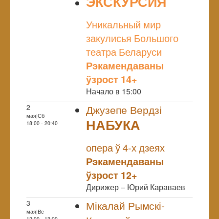
ЭКСКУРСИЯ
NULL
Уникальный мир
закулисья Большого
театра Беларуси
Рэкамендаваны
ўзрост 14+
Начало в 15:00
2
Джузепе Вердзі
мая|Сб
НАБУКА
18:00 - 20:40
NULL
Прэм`ера
опера ў 4-х дзеях
Рэкамендаваны
ўзрост 12+
Дирижер – Юрий Караваев
3
Мікалай Рымскі-
мая|Вс
12:00 - 13:00