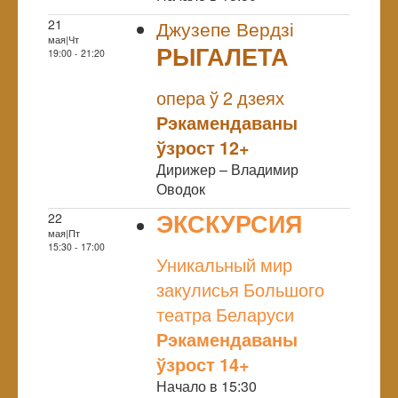
21
Джузепе Вердзі
мая|Чт
РЫГАЛЕТА
19:00 - 21:20
NULL
опера ў 2 дзеях
Рэкамендаваны
ўзрост 12+
Дирижер – Владимир
Оводок
ЭКСКУРСИЯ
22
мая|Пт
NULL
15:30 - 17:00
Уникальный мир
закулисья Большого
театра Беларуси
Рэкамендаваны
ўзрост 14+
Начало в 15:30