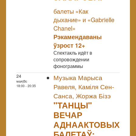
NULL
балеты «Как
дыхание» и «Gabrielle
Chanel»
Рэкамендаваны
ўзрост 12+
Спектакль идёт в
сопровождении
фонограммы
24
Музыка Марыса
мая|Вс
Равеля, Каміля Сен-
18:00 - 20:35
Санса, Жоржа Бізэ
"ТАНЦЫ"
ВЕЧАР
АДНААКТОВЫХ
БАЛЕТАЎ: