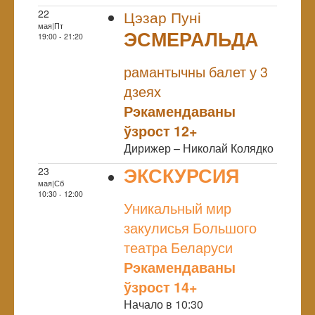
22
Цэзар Пуні
мая|Пт
ЭСМЕРАЛЬДА
19:00 - 21:20
NULL
рамантычны балет у 3
дзеях
Рэкамендаваны
ўзрост 12+
Дирижер – Николай Колядко
ЭКСКУРСИЯ
23
мая|Сб
NULL
10:30 - 12:00
Уникальный мир
закулисья Большого
театра Беларуси
Рэкамендаваны
ўзрост 14+
Начало в 10:30