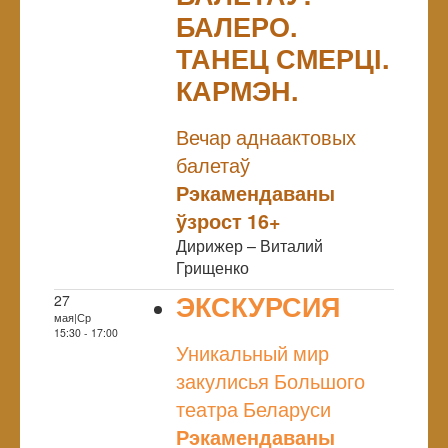
БАЛЕРО.
ТАНЕЦ СМЕРЦІ.
КАРМЭН.
NULL
Вечар аднаактовых
балетаў
Рэкамендаваны
ўзрост 16+
Дирижер – Виталий
Грищенко
ЭКСКУРСИЯ
27
мая|Ср
NULL
15:30 - 17:00
Уникальный мир
закулисья Большого
театра Беларуси
Рэкамендаваны