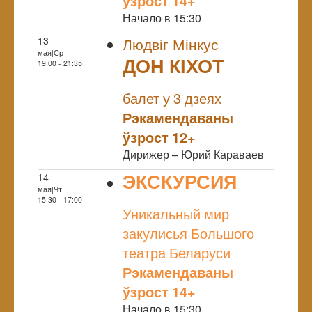
ўзрост 14+
Начало в 15:30
13
Людвіг Мінкус
мая|Ср
ДОН КІХОТ
19:00 - 21:35
NULL
балет у 3 дзеях
Рэкамендаваны
ўзрост 12+
Дирижер – Юрий Караваев
ЭКСКУРСИЯ
14
мая|Чт
NULL
15:30 - 17:00
Уникальный мир
закулисья Большого
театра Беларуси
Рэкамендаваны
ўзрост 14+
Начало в 15:30