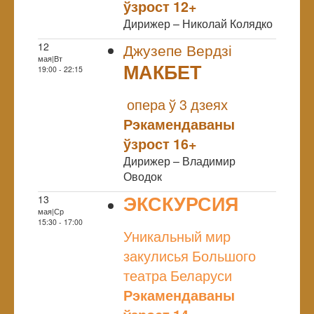
ўзрост 12+
Дирижер – Николай Колядко
12
Джузепе Вердзі
мая|Вт
МАКБЕТ
19:00 - 22:15
NULL
опера ў 3 дзеях
Рэкамендаваны
ўзрост 16+
Дирижер – Владимир
Оводок
ЭКСКУРСИЯ
13
мая|Ср
NULL
15:30 - 17:00
Уникальный мир
закулисья Большого
театра Беларуси
Рэкамендаваны