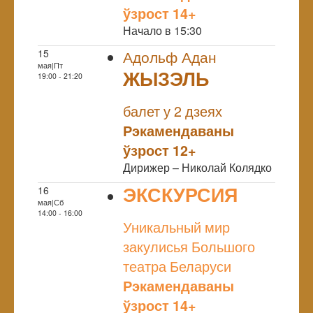
ўзрост 14+
Начало в 15:30
15
Адольф Адан
мая|Пт
ЖЫЗЭЛЬ
19:00 - 21:20
NULL
балет у 2 дзеях
Рэкамендаваны
ўзрост 12+
Дирижер – Николай Колядко
ЭКСКУРСИЯ
16
мая|Сб
NULL
14:00 - 16:00
Уникальный мир
закулисья Большого
театра Беларуси
Рэкамендаваны
ўзрост 14+