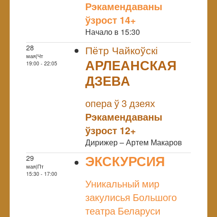
Рэкамендаваны
ўзрост 14+
Начало в 15:30
28
Пётр Чайкоўскі
мая|Чт
АРЛЕАНСКАЯ
19:00 - 22:05
ДЗЕВА
NULL
опера ў 3 дзеях
Рэкамендаваны
ўзрост 12+
Дирижер – Артем Макаров
ЭКСКУРСИЯ
29
мая|Пт
NULL
15:30 - 17:00
Уникальный мир
закулисья Большого
театра Беларуси