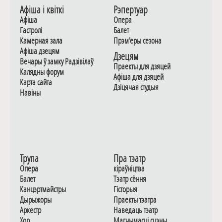
Афiша i квiткi
Рэпертуар
Афiша
Опера
Гастролi
Балет
Камерная зала
Прэм'еры сезона
Афiша дзецям
Дзецям
Вечары ў замку Радзiвiлаў
Праекты для дзяцей
Калядны форум
Афiша для дзяцей
Карта сайта
Дзiцячая студыя
Навiны
Трупа
Пра тэатр
Опера
кіраўніцтва
Балет
Тэатр сёння
Канцэртмайстры
Гiсторыя
Дырыжоры
Праекты тэатра
Аркестр
Наведаць тэатр
Хор
Магчымасцi сцэны