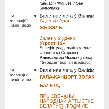
Канцэрт пройдзе ў фае
бельэтажу
Балетнае лета ў Вялікім
13
Адольф Адан
чэрвеня|Сб
18:00 - 20:20
ЖЫЗЭЛЬ
NULL
балет у 2 дзеях
Узрoст 12+
Бенефіс уладальніка медаля
Францыска Скарыны
Аляксандры Чыжык
у гонар
15-годдзя творчай дзейнасці
Балетнае лета ў Вялікім
14
чэрвеня|Вс
ГАЛА-КАНЦЭРТ ЗОРАК
18:00 - 21:00
БАЛЕТА,
NULL
ПРЫСВЕЧАНЫ
НАРОДНАЙ АРТЫСТКЕ
БЕЛАРУСІ ЛЮДМІЛЕ