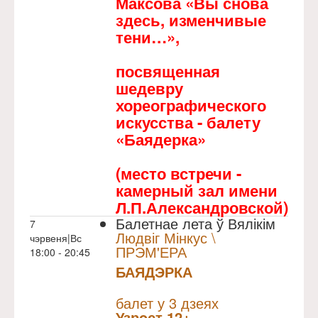
Максова «Вы снова
здесь, изменчивые
тени…»,
посвященная
шедевру
хореографического
искусства - балету
«Баядерка»
(место встречи -
камерный зал имени
Л.П.Александровской)
Балетнае лета ў Вялікім
7
Людвіг Мінкус \
чэрвеня|Вс
ПРЭМ'ЕРА
18:00 - 20:45
БАЯДЭРКА
NULL
Прэм`ера
балет у 3 дзеях
Узрoст 12+