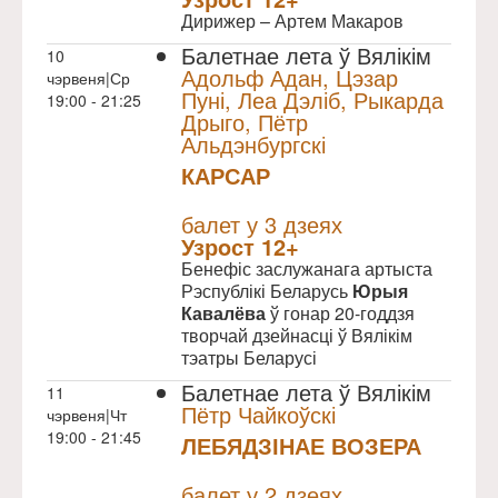
Дирижер – Артем Макаров
Балетнае лета ў Вялікім
10
Адольф Адан, Цэзар
чэрвеня|Ср
Пуні, Леа Дэліб, Рыкарда
19:00 - 21:25
Дрыго, Пётр
Альдэнбургскі
КАРСАР
NULL
балет у 3 дзеях
Узрoст 12+
Бенефіс заслужанага артыста
Рэспублікі Беларусь
Юрыя
Кавалёва
ў гонар 20-годдзя
творчай дзейнасці ў Вялікім
тэатры Беларусі
Балетнае лета ў Вялікім
11
Пётр Чайкоўскі
чэрвеня|Чт
19:00 - 21:45
ЛЕБЯДЗІНАЕ ВОЗЕРА
NULL
балет у 2 дзеях