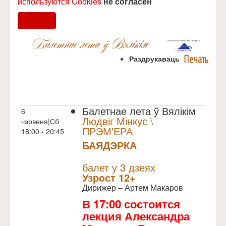
используются Cookies
не согласен
Согласен
Печать
Раздрукаваць
Балетнае лета ў Вялікім
6
Людвіг Мінкус \
чэрвеня|Сб
ПРЭМ'ЕРА
18:00 - 20:45
БАЯДЭРКА
NULL
Прэм`ера
балет у 3 дзеях
Узрoст 12+
Дирижер – Артем Макаров
В 17:00 состоится
лекция Александра