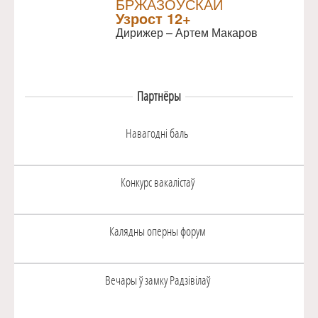
БРЖАЗОЎСКАЙ
Узрoст 12+
Дирижер – Артем Макаров
Партнёры
Навагоднi баль
Конкурс вакалiстаў
Калядны оперны форум
Вечары ў замку Радзiвiлаў