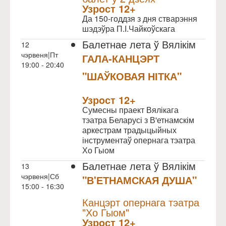
Узрoст 12+
Да 150-годдзя з дня стварэння
шэдэўра П.І.Чайкоўскага
Балетнае лета ў Вялікім
12
чэрвеня|Пт
ГАЛА-КАНЦЭРТ
19:00 - 20:40
"ШАЎКОВАЯ НІТКА"
NULL
Узрoст 12+
Сумесны праект Вялікага
тэатра Беларусі з В'етнамскім
аркестрам традыцыйных
інструментаў опернага тэатра
Хо Гыом
Балетнае лета ў Вялікім
13
чэрвеня|Сб
"В'ЕТНАМСКАЯ ДУША"
15:00 - 16:30
NULL
Канцэрт опернага тэатра
"Хо Гыом"
Узрoст 12+