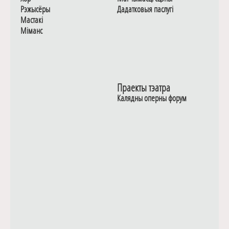
Рэжысёры
Дадаткoвыя паслугi
Мастакі
Мiманс
Праекты тэатра
Калядны оперны форум