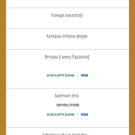
Конкурс вакалiстаў
Калядны оперны форум
Вечары ў замку Радзiвiлаў
Балетнае лета
ПАРТНЕРЫ ПРОЕКТА
Інфармацыйныя партнёры