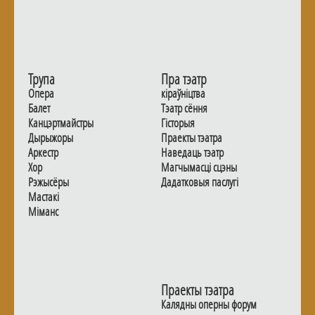
Трупа
Пра тэатр
Опера
кіраўніцтва
Балет
Тэатр сёння
Канцэртмайстры
Гiсторыя
Дырыжоры
Праекты тэатра
Аркестр
Наведаць тэатр
Хор
Магчымасцi сцэны
Рэжысёры
Дадаткoвыя паслугi
Мастакі
Мiманс
Праекты тэатра
Калядны оперны форум