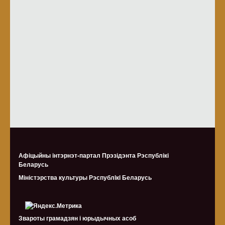
Афіцыйны інтэрнэт-партал Прэзідэнта Рэспублікі
Беларусь
Міністэрства культуры Рэспублiкi Беларусь
Звароты грамадзян і юрыдычных асоб