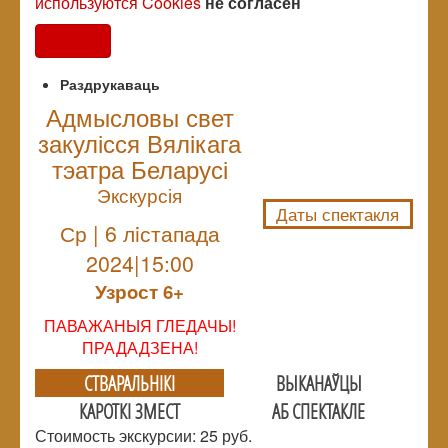
используются Cookies
не согласен
Согласен
Раздрукаваць
Адмысловы свет
закулісся Вялікага
NULL
тэатра Беларусі
Экскурсія
Даты спектакля
Ср | 6 лiстапада
2024|15:00
Узрoст 6+
ПАВАЖАНЫЯ ГЛЕДАЧЫ!
ПРАДАДЗЕНА!
СТВАРАЛЬНIКI
ВЫКАНАЎЦЫ
КАРОТКІ ЗМЕСТ
АБ СПЕКТАКЛЕ
Стоимость экскурсии: 25 руб.