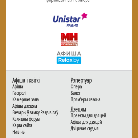
Афiша i квiткi
Рэпертуар
Афiша
Опера
Гастролi
Балет
Камерная зала
Прэм'еры сезона
Афiша дзецям
Дзецям
Вечары ў замку Радзiвiлаў
Праекты для дзяцей
Калядны форум
Афiша для дзяцей
Карта сайта
Дзiцячая студыя
Навiны