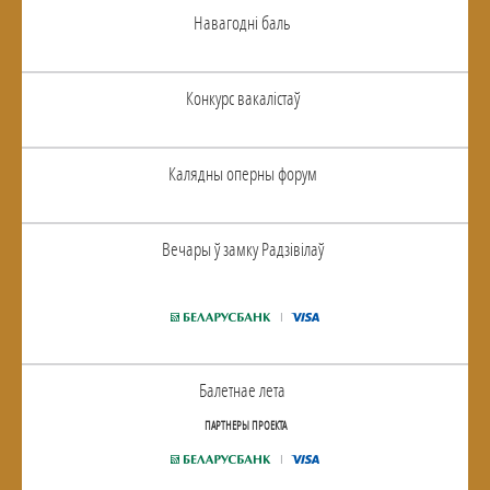
Навагоднi баль
Конкурс вакалiстаў
Калядны оперны форум
Вечары ў замку Радзiвiлаў
Балетнае лета
ПАРТНЕРЫ ПРОЕКТА