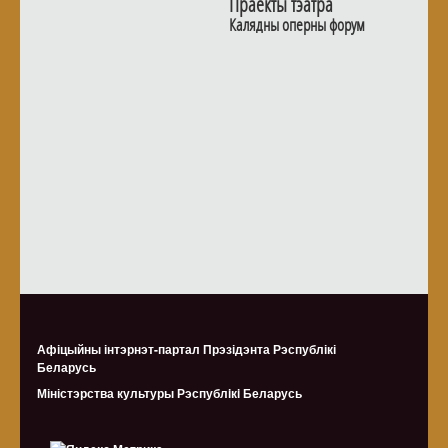
Праекты тэатра
Калядны оперны форум
Афіцыйны інтэрнэт-партал Прэзідэнта Рэспублікі
Беларусь
Міністэрства культуры Рэспублiкi Беларусь