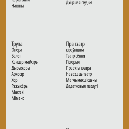
Дзiцячая студыя
Навiны
Трупа
Пра тэатр
Опера
кіраўніцтва
Балет
Тэатр сёння
Канцэртмайстры
Гiсторыя
Дырыжоры
Праекты тэатра
Аркестр
Наведаць тэатр
Хор
Магчымасцi сцэны
Рэжысёры
Дадаткoвыя паслугi
Мастакі
Мiманс