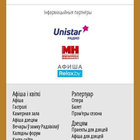
Інфармацыйныя партнёры
Афiша i квiткi
Рэпертуар
Афiша
Опера
Гастролi
Балет
Камерная зала
Прэм'еры сезона
Афiша дзецям
Дзецям
Вечары ў замку Радзiвiлаў
Праекты для дзяцей
Калядны форум
Афiша для дзяцей
Карта сайта