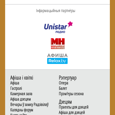
Інфармацыйныя партнёры
Афiша i квiткi
Рэпертуар
Афiша
Опера
Гастролi
Балет
Камерная зала
Прэм'еры сезона
Афiша дзецям
Дзецям
Вечары ў замку Радзiвiлаў
Праекты для дзяцей
Калядны форум
Афiша для дзяцей