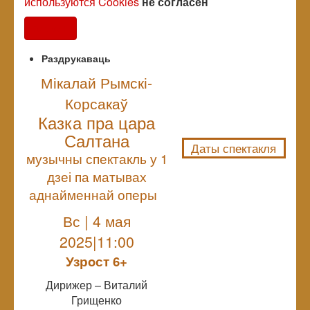
используются Cookies
не согласен
Согласен
Раздрукаваць
Мікалай Рымскі-
Корсакаў
NULL
Казка пра цара
Салтана
Даты спектакля
музычны спектакль у 1
дзеі па матывах
аднайменнай оперы
Вс | 4 мая
2025|11:00
Узрoст 6+
Дирижер – Виталий
Грищенко