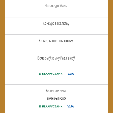
Навагоднi баль
Конкурс вакалiстаў
Калядны оперны форум
Вечары ў замку Радзiвiлаў
Балетнае лета
ПАРТНЕРЫ ПРОЕКТА