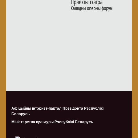
Праекты тэатра
Калядны оперны форум
Афіцыйны інтэрнэт-партал Прэзідэнта Рэспублікі
Беларусь
Міністэрства культуры Рэспублiкi Беларусь