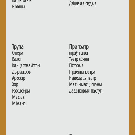
Карта сайта
Дзiцячая студыя
Навiны
Трупа
Пра тэатр
Опера
кіраўніцтва
Балет
Тэатр сёння
Канцэртмайстры
Гiсторыя
Дырыжоры
Праекты тэатра
Аркестр
Наведаць тэатр
Хор
Магчымасцi сцэны
Рэжысёры
Дадаткoвыя паслугi
Мастакі
Мiманс