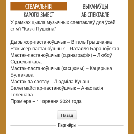
СТВАРАЛЬНIКI
ВЫКАНАЎЦЫ
КАРОТКІ ЗМЕСТ
АБ СПЕКТАКЛЕ
У рамках цыкла музычных спектакляў для ўсёй
сям'і "Казкі Пушкіна"
Дырыжор-пастаноўшчык – Віталь Грышчанка
Рэжысёр-пастаноўшчык – Наталля Бараноўская
Мастак-пастаноўшчык (сцэнаграфія) – Любоў
Сідзельнікава
Мастак-пастаноўшчык (касцюмы) – Кацярына
Булгакава
Мастак па святлу – Людміла Кунаш
Балетмайстар-пастаноўшчык – Анастасія
Голешава
Прэм'ера – 1 чэрвеня 2024 года
Назад
Партнёры