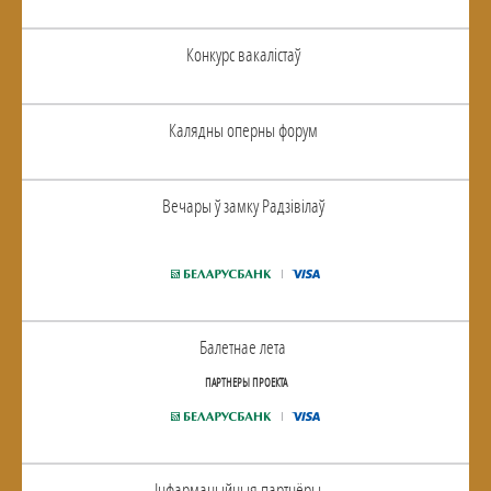
Конкурс вакалiстаў
Калядны оперны форум
Вечары ў замку Радзiвiлаў
Балетнае лета
ПАРТНЕРЫ ПРОЕКТА
Інфармацыйныя партнёры