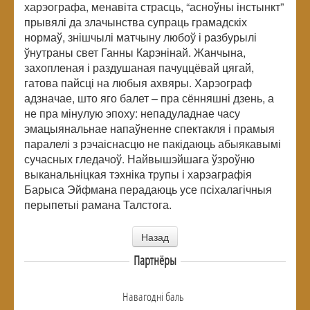
харэографа, менавіта страсць, “асноўны інстынкт”
прывялі да злачынства супраць грамадскіх
нормаў, знішчылі матчыну любоў і разбурылі
ўнутраны свет Ганны Карэнінай. Жанчына,
захопленая і раздушаная пачуццёвай цягай,
гатова пайсці на любыя ахвяры. Харэограф
адзначае, што яго балет – пра сённяшні дзень, а
не пра мінулую эпоху: непадуладнае часу
эмацыянальнае напаўненне спектакля і прамыя
паралелі з рэчаіснасцю не пакідаюць абыякавымі
сучасных гледачоў. Найвышэйшага ўзроўню
выканальніцкая тэхніка трупы і харэаграфія
Барыса Эйфмана перадаюць усе псіхалагічныя
перыпетыі рамана Талстога.
Назад
Партнёры
Навагоднi баль