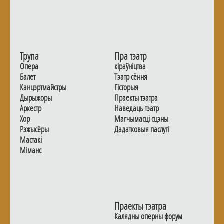
Трупа
Пра тэатр
Опера
кіраўніцтва
Балет
Тэатр сёння
Канцэртмайстры
Гiсторыя
Дырыжоры
Праекты тэатра
Аркестр
Наведаць тэатр
Хор
Магчымасцi сцэны
Рэжысёры
Дадаткoвыя паслугi
Мастакі
Мiманс
Праекты тэатра
Калядны оперны форум