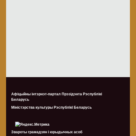
Афіцыйны інтэрнэт-партал Прэзідэнта Рэспублікі
Беларусь
Міністэрства культуры Рэспублiкi Беларусь
Звароты грамадзян і юрыдычных асоб