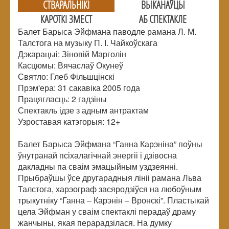
СТВАРАЛЬНIКI
ВЫКАНАЎЦЫ
КАРОТКІ ЗМЕСТ
АБ СПЕКТАКЛЕ
Балет Барыса Эйфмана паводле рамана Л. М.
Талстога на музыку П. І. Чайкоўскага
Дэкарацыі: Зіновій Марголін
Касцюмы: Вячаслаў Окунеў
Святло: Глеб Фільшцінскі
Прэм'ера: 31 сакавіка 2005 года
Працягласць: 2 гадзіны
Спектакль ідзе з адным антрактам
Узроставая катэгорыя: 12+
Балет Барыса Эйфмана “Ганна Карэніна” поўны
ўнутранай псіхалагічнай энергіі і дзівосна
дакладны па сваім эмацыйным уздзеянні.
Прыбраўшы ўсе другарадныя лініі рамана Льва
Талстога, харэограф засяродзіўся на любоўным
трыкутніку “Ганна – Карэнін – Вронскі”. Пластыкай
цела Эйфман у сваім спектаклі перадаў драму
жанчыны, якая перарадзілася. На думку