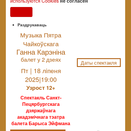
используются Cookies
не согласен
Согласен
Раздрукаваць
Музыка Пятра
Чайкоўскага
NULL
Ганна Карэніна
балет у 2 дзеях
Даты спектакля
Пт | 18 лiпеня
2025|19:00
Узрoст 12+
Спектакль Санкт-
Пецярбургскага
дзяржаўнага
акадэмічнага тэатра
балета Барыса Эйфмана