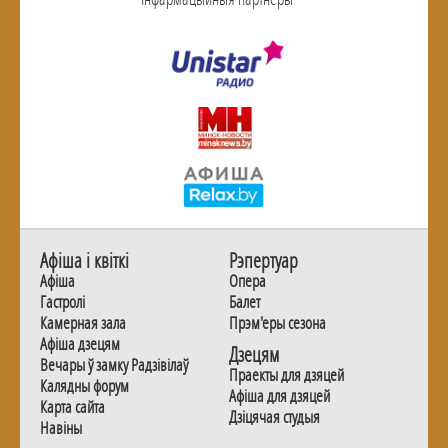
Афiша i квiткi
Рэпертуар
Афiша
Опера
Гастролi
Балет
Камерная зала
Прэм'еры сезона
Афiша дзецям
Дзецям
Вечары ў замку Радзiвiлаў
Праекты для дзяцей
Калядны форум
Афiша для дзяцей
Карта сайта
Дзiцячая студыя
Навiны