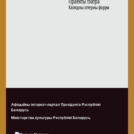
Праекты тэатра
Калядны оперны форум
Афіцыйны інтэрнэт-партал Прэзідэнта Рэспублікі
Беларусь
Міністэрства культуры Рэспублiкi Беларусь