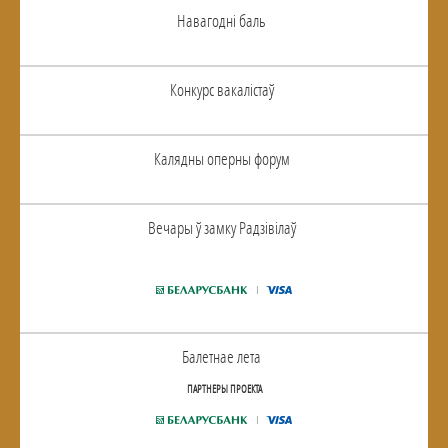
Навагоднi баль
Конкурс вакалiстаў
Калядны оперны форум
Вечары ў замку Радзiвiлаў
Балетнае лета
ПАРТНЕРЫ ПРОЕКТА