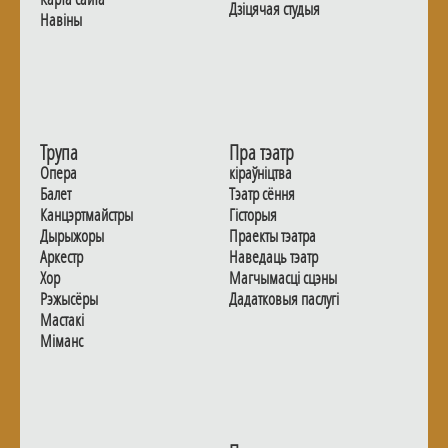
Дзiцячая студыя
Навiны
Трупа
Пра тэатр
Опера
кіраўніцтва
Балет
Тэатр сёння
Канцэртмайстры
Гiсторыя
Дырыжоры
Праекты тэатра
Аркестр
Наведаць тэатр
Хор
Магчымасцi сцэны
Рэжысёры
Дадаткoвыя паслугi
Мастакі
Мiманс