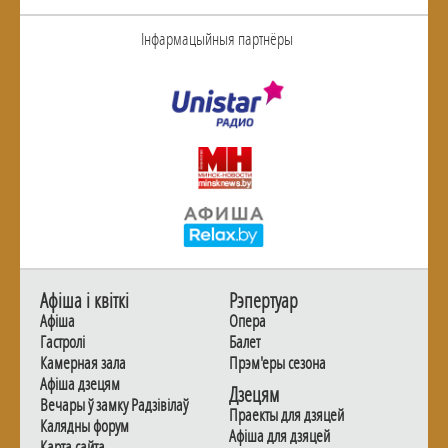
Інфармацыйныя партнёры
Афiша i квiткi
Рэпертуар
Афiша
Опера
Гастролi
Балет
Камерная зала
Прэм'еры сезона
Афiша дзецям
Дзецям
Вечары ў замку Радзiвiлаў
Праекты для дзяцей
Калядны форум
Афiша для дзяцей
Карта сайта