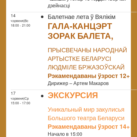
дзейнасці
Балетнае лета ў Вялікім
14
чэрвеня|Вс
ГАЛА-КАНЦЭРТ
18:00 - 21:00
ЗОРАК БАЛЕТА,
NULL
ПРЫСВЕЧАНЫ НАРОДНАЙ
АРТЫСТКЕ БЕЛАРУСІ
ЛЮДМІЛЕ БРЖАЗОЎСКАЙ
Рэкамендаваны ўзрост 12+
Дирижер – Артем Макаров
ЭКСКУРСИЯ
17
чэрвеня|Ср
NULL
15:00 - 17:00
Уникальный мир закулисья
Большого театра Беларуси
Рэкамендаваны ўзрост 14+
Начало в 15:00