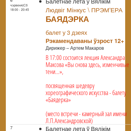
Балетнае лета ў Вялікім
чэрвеня|Сб
Людвіг Мінкус \ ПРЭМ'ЕРА
18:00 - 20:45
БАЯДЭРКА
NULL
Прэм`ера
балет у 3 дзеях
Рэкамендаваны ўзрост 12+
Дирижер – Артем Макаров
В 17:00 состоится лекция Александра
Максова «Вы снова здесь, изменчивые
тени…»,
посвященная шедевру
хореографического искусства - балету
«Баядерка»
(место встречи - камерный зал имени
Л.П.Александровской)
Балетнае лета ў Вялікім
7