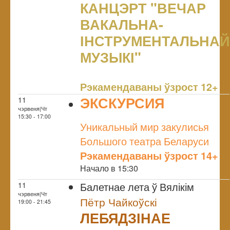
КАНЦЭРТ "ВЕЧАР
ВАКАЛЬНА-
ІНСТРУМЕНТАЛЬНАЙ
МУЗЫКІ"
NULL
Рэкамендаваны ўзрост 12+
ЭКСКУРСИЯ
11
чэрвеня|Чт
NULL
15:30 - 17:00
Уникальный мир закулисья
Большого театра Беларуси
Рэкамендаваны ўзрост 14+
Начало в 15:30
Балетнае лета ў Вялікім
11
чэрвеня|Чт
Пётр Чайкоўскі
19:00 - 21:45
ЛЕБЯДЗІНАЕ