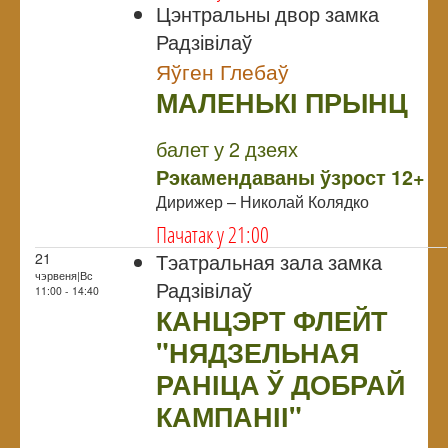
Цэнтральны двор замка
Радзівілаў
Яўген Глебаў
МАЛЕНЬКІ ПРЫНЦ
NULL
балет у 2 дзеях
Рэкамендаваны ўзрост 12+
Дирижер – Николай Колядко
Пачатак у 21:00
Тэатральная зала замка
21
чэрвеня|Вс
Радзівілаў
11:00 - 14:40
КАНЦЭРТ ФЛЕЙТ
"НЯДЗЕЛЬНАЯ
РАНІЦА Ў ДОБРАЙ
КАМПАНІІ"
NULL