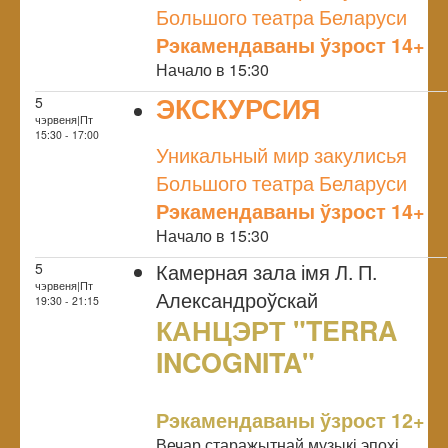
Большого театра Беларуси
Рэкамендаваны ўзрост 14+
Начало в 15:30
ЭКСКУРСИЯ
5
чэрвеня|Пт
NULL
15:30 - 17:00
Уникальный мир закулисья
Большого театра Беларуси
Рэкамендаваны ўзрост 14+
Начало в 15:30
Камерная зала імя Л. П.
5
чэрвеня|Пт
Александроўскай
19:30 - 21:15
КАНЦЭРТ "TERRA
INCOGNITA"
NULL
Рэкамендаваны ўзрост 12+
Вечар старажытнай музыкі эпохі