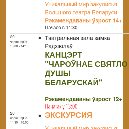
Уникальный мир закулисья
Большого театра Беларуси
Рэкамендаваны ўзрост 14+
Начало в 11:30
Тэатральная зала замка
20
чэрвеня|Сб
Радзівілаў
13:00 - 14:10
КАНЦЭРТ
"ЧАРОЎНАЕ СВЯТЛО
ДУШЫ
БЕЛАРУСКАЙ"
NULL
Рэкамендаваны ўзрост 12+
Пачатак у 13:00
ЭКСКУРСИЯ
20
чэрвеня|Сб
NULL
14:30 - 16:00
Уникальный мир закулисья