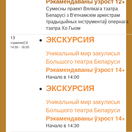
Рэкамендаваны ўзрост 12+
Сумесны праект Вялікага тэатра
Беларусі з В'етнамскім аркестрам
традыцыйных інструментаў опернага
тэатра Хо Гыом
ЭКСКУРСИЯ
13
чэрвеня|Сб
NULL
14:00 - 16:00
Уникальный мир закулисья
Большого театра Беларуси
Рэкамендаваны ўзрост 14+
Начало в 14:00
ЭКСКУРСИЯ
NULL
Уникальный мир закулисья
Большого театра Беларуси
Рэкамендаваны ўзрост 14+
Начало в 14:30