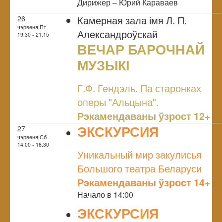
Дирижер – Юрий Караваев
Камерная зала імя Л. П.
26
чэрвеня|Пт
Александроўскай
19:30 - 21:15
ВЕЧАР БАРОЧНАЙ
МУЗЫКІ
NULL
Г.Ф. Гендэль. Па старонках
оперы "Альцына".
Рэкамендаваны ўзрост 12+
ЭКСКУРСИЯ
27
чэрвеня|Сб
NULL
14:00 - 16:30
Уникальный мир закулисья
Большого театра Беларуси
Рэкамендаваны ўзрост 14+
Начало в 14:00
ЭКСКУРСИЯ