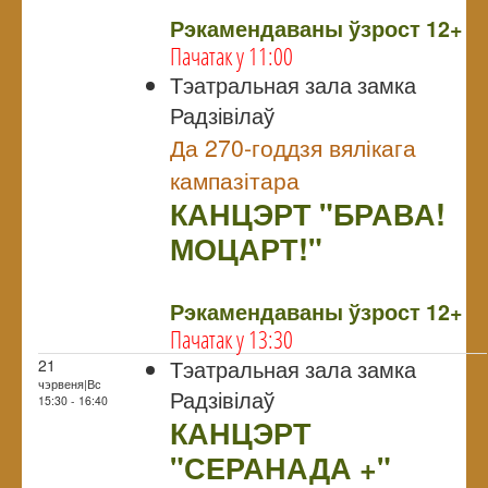
Рэкамендаваны ўзрост 12+
Пачатак у 11:00
Тэатральная зала замка
Радзівілаў
Да 270-годдзя вялікага
кампазітара
КАНЦЭРТ "БРАВА!
МОЦАРТ!"
NULL
Рэкамендаваны ўзрост 12+
Пачатак у 13:30
Тэатральная зала замка
21
чэрвеня|Вс
Радзівілаў
15:30 - 16:40
КАНЦЭРТ
"СЕРАНАДА +"