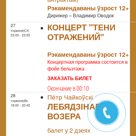
Рэкамендаваны ўзрост 12+
Дирижер – Владимир Оводок
КОНЦЕРТ "ТЕНИ
27
чэрвеня|Сб
ОТРАЖЕНИЙ"
23:00 - 23:55
NULL
Рэкамендаваны ўзрост 12+
Концертная программа состоится в
фойе бельэтажа
ЗАКАЗАТЬ БИЛЕТ
Окончание в 00:10
28
Пётр Чайкоўскі
чэрвеня|Вс
ЛЕБЯДЗІНАЕ
18:00 - 20:45
ВОЗЕРА
NULL
балет у 2 дзеях