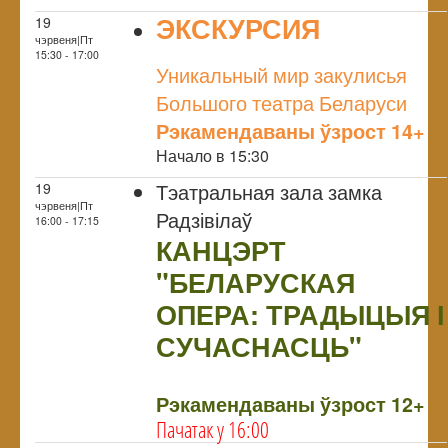
ЭКСКУРСИЯ
19
чэрвеня|Пт
NULL
15:30 - 17:00
Уникальный мир закулисья
Большого театра Беларуси
Рэкамендаваны ўзрост 14+
Начало в 15:30
Тэатральная зала замка
19
чэрвеня|Пт
Радзівілаў
16:00 - 17:15
КАНЦЭРТ
"БЕЛАРУСКАЯ
ОПЕРА: ТРАДЫЦЫЯ І
СУЧАСНАСЦЬ"
NULL
Рэкамендаваны ўзрост 12+
Пачатак у 16:00