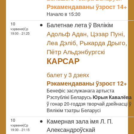
Рэкамендаваны ўзрост 14+
Начало в 15:30
Балетнае лета ў Вялікім
10
чэрвеня|Ср
Адольф Адан, Цэзар Пуні,
19:00 - 21:25
Леа Дэліб, Рыкарда Дрыго,
Пётр Альдэнбургскі
КАРСАР
NULL
балет у 3 дзеях
Рэкамендаваны ўзрост 12+
Бенефіс заслужанага артыста
Рэспублікі Беларусь
Юрыя Кавалёва
ў гонар 20-годдзя творчай дзейнасці ў
Вялікім тэатры Беларусі
Камерная зала імя Л. П.
10
чэрвеня|Ср
Александроўскай
19:30 - 21:15