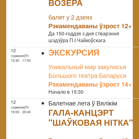
ВОЗЕРА
NULL
балет у 2 дзеях
Рэкамендаваны ўзрост 12+
Да 150-годдзя з дня стварэння
шэдэўра П.І.Чайкоўскага
ЭКСКУРСИЯ
12
чэрвеня|Пт
NULL
15:30 - 17:00
Уникальный мир закулисья
Большого театра Беларуси
Рэкамендаваны ўзрост 14+
Начало в 15:30
Балетнае лета ў Вялікім
12
чэрвеня|Пт
ГАЛА-КАНЦЭРТ
19:00 - 20:40
"ШАЎКОВАЯ НІТКА"
NULL