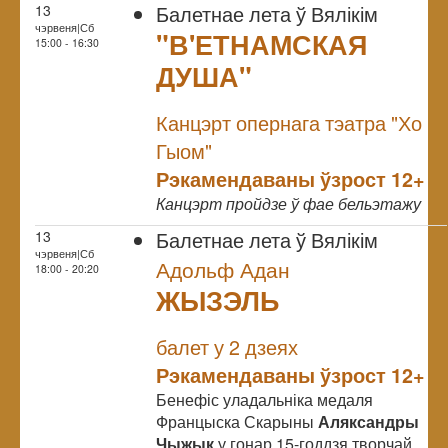
Балетнае лета ў Вялікім
13
чэрвеня|Сб
"В'ЕТНАМСКАЯ
15:00 - 16:30
ДУША"
NULL
Канцэрт опернага тэатра "Хо
Гыом"
Рэкамендаваны ўзрост 12+
Канцэрт пройдзе ў фае бельэтажу
Балетнае лета ў Вялікім
13
чэрвеня|Сб
Адольф Адан
18:00 - 20:20
ЖЫЗЭЛЬ
NULL
балет у 2 дзеях
Рэкамендаваны ўзрост 12+
Бенефіс уладальніка медаля
Францыска Скарыны
Аляксандры
Чыжык
у гонар 15-годдзя творчай