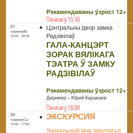
NULL
Рэкамендаваны ўзрост 12+
Пачатак у 15:30
Цэнтральны двор замка
21
чэрвеня|Вс
Радзівілаў
18:00 - 20:00
ГАЛА-КАНЦЭРТ
ЗОРАК ВЯЛІКАГА
ТЭАТРА Ў ЗАМКУ
РАДЗІВІЛАЎ
NULL
Рэкамендаваны ўзрост 12+
Дирижер – Юрий Караваев
Пачатак у 18:00
ЭКСКУРСИЯ
24
чэрвеня|Ср
NULL
15:00 - 17:00
Уникальный мир закулисья