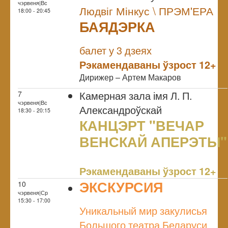
чэрвеня|Вс
Людвіг Мінкус \ ПРЭМ'ЕРА
18:00 - 20:45
БАЯДЭРКА
NULL
Прэм`ера
балет у 3 дзеях
Рэкамендаваны ўзрост 12+
Дирижер – Артем Макаров
Камерная зала імя Л. П.
7
чэрвеня|Вс
Александроўскай
18:30 - 20:15
КАНЦЭРТ "ВЕЧАР
ВЕНСКАЙ АПЕРЭТЫ"
NULL
Рэкамендаваны ўзрост 12+
ЭКСКУРСИЯ
10
чэрвеня|Ср
NULL
15:30 - 17:00
Уникальный мир закулисья
Большого театра Беларуси