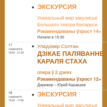
ЭКСКУРСИЯ
NULL
Уникальный мир закулисья
Большого театра Беларуси
Рэкамендаваны ўзрост 14+
Начало в 15:30
17
Уладзімір Солтан
чэрвеня|Ср
ДЗІКАЕ ПАЛЯВАННЕ
19:00 - 21:30
КАРАЛЯ СТАХА
NULL
опера ў 2 дзеях
Рэкамендаваны ўзрост 12+
Дирижер – Юрий Караваев
ЭКСКУРСИЯ
18
чэрвеня|Чт
NULL
15:00 - 17:00
Уникальный мир закулисья