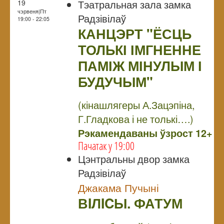
Тэатральная зала замка
19
чэрвеня|Пт
Радзівілаў
19:00 - 22:05
КАНЦЭРТ "ЁСЦЬ
ТОЛЬКІ ІМГНЕННЕ
ПАМІЖ МІНУЛЫМ І
БУДУЧЫМ"
NULL
(кінашлягеры А.Зацэпіна,
Г.Гладкова і не толькі….)
Рэкамендаваны ўзрост 12+
Пачатак у 19:00
Цэнтральны двор замка
Радзівілаў
Джакама Пучыні
ВIЛICЫ. ФАТУМ
NULL