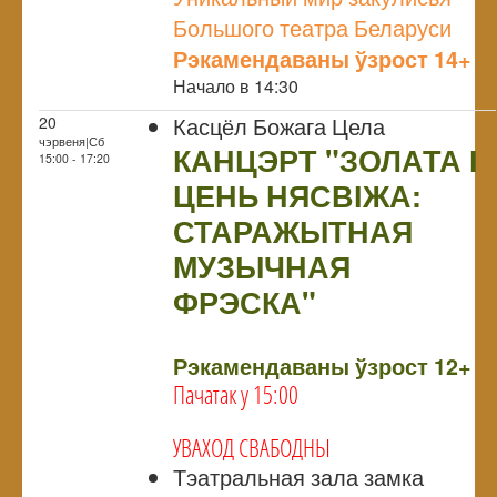
Большого театра Беларуси
Рэкамендаваны ўзрост 14+
Начало в 14:30
Касцёл Божага Цела
20
чэрвеня|Сб
КАНЦЭРТ "ЗОЛАТА І
15:00 - 17:20
ЦЕНЬ НЯСВІЖА:
СТАРАЖЫТНАЯ
МУЗЫЧНАЯ
ФРЭСКА"
NULL
Рэкамендаваны ўзрост 12+
Пачатак у 15:00
УВАХОД СВАБОДНЫ
Тэатральная зала замка