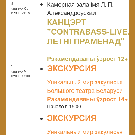
Камерная зала імя Л. П.
3
чэрвеня|Ср
Александроўскай
19:30 - 21:15
КАНЦЭРТ
"CONTRABASS-LIVE.
ЛЕТНІ ПРАМЕНАД"
NULL
Рэкамендаваны ўзрост 12+
ЭКСКУРСИЯ
4
чэрвеня|Чт
NULL
15:00 - 17:00
Уникальный мир закулисья
Большого театра Беларуси
Рэкамендаваны ўзрост 14+
Начало в 15:00
ЭКСКУРСИЯ
NULL
Уникальный мир закулисья