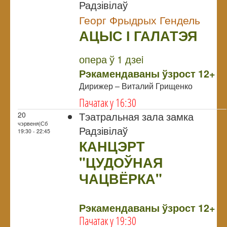
Радзівілаў
Георг Фрыдрых Гендель
АЦЫС І ГАЛАТЭЯ
NULL
Прэм`ера
опера ў 1 дзеi
Рэкамендаваны ўзрост 12+
Дирижер – Виталий Грищенко
Пачатак у 16:30
Тэатральная зала замка
20
чэрвеня|Сб
Радзівілаў
19:30 - 22:45
КАНЦЭРТ
"ЦУДОЎНАЯ
ЧАЦВЁРКА"
NULL
Рэкамендаваны ўзрост 12+
Пачатак у 19:30