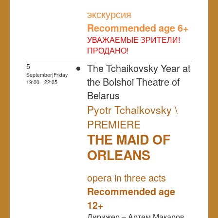
NULL
экскурсия
Recommended age 6+
УВАЖАЕМЫЕ ЗРИТЕЛИ!
ПРОДАНО!
The Tchaikovsky Year at
5
September|Friday
the Bolshoi Theatre of
19:00 - 22:05
Belarus
Pyotr Tchaikovsky \
PREMIERE
THE MAID OF
ORLEANS
NULL
PREMIERE
opera in three acts
Recommended age
12+
Дирижер – Артем Макаров