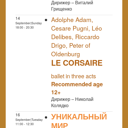
Дирижер – Виталий
Грищенко
14
Adolphe Adam,
September|Sunday
Cesare Pugni, Léo
18:00 - 20:30
Delibes, Riccardo
Drigo, Peter of
Oldenburg
LE CORSAIRE
NULL
ballet in three acts
Recommended age
12+
Дирижер – Николай
Колядко
УНИКАЛЬНЫЙ
16
September|Tuesday
МИР
11:00 - 12:30