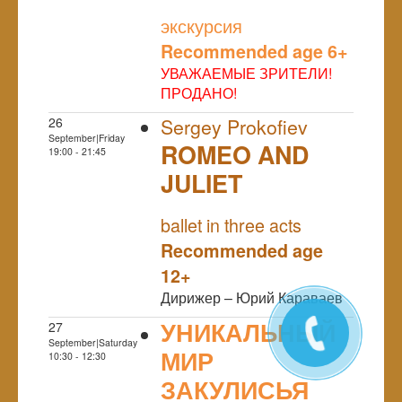
NULL
экскурсия
Recommended age 6+
УВАЖАЕМЫЕ ЗРИТЕЛИ!
ПРОДАНО!
26
Sergey Prokofiev
September|Friday
ROMEO AND
19:00 - 21:45
JULIET
NULL
ballet in three acts
Recommended age
12+
Дирижер – Юрий Караваев
УНИКАЛЬНЫЙ
27
September|Saturday
МИР
10:30 - 12:30
ЗАКУЛИСЬЯ