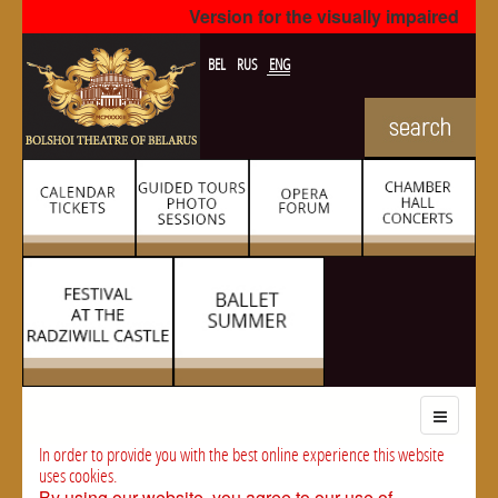
Version for the visually impaired
BEL
RUS
ENG
In order to provide you with the best online experience this website
uses cookies.
By using our website, you agree to our use of